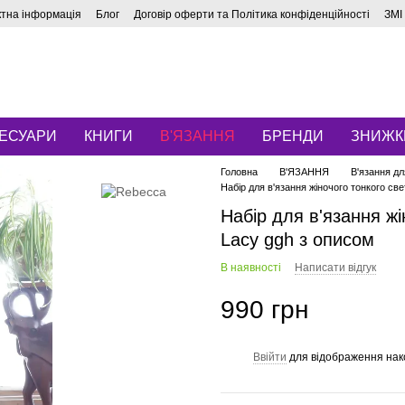
ктна інформація
Блог
Договір оферти та Політика конфіденційності
ЗМІ
ЕСУАРИ
КНИГИ
В'ЯЗАННЯ
БРЕНДИ
ЗНИЖК
Головна
В'ЯЗАННЯ
В'язання дл
Набір для в'язання жіночого тонкого св
Набір для в'язання ж
Lacy ggh з описом
В наявності
Написати відгук
990 грн
Ввійти
для відображення нак
%