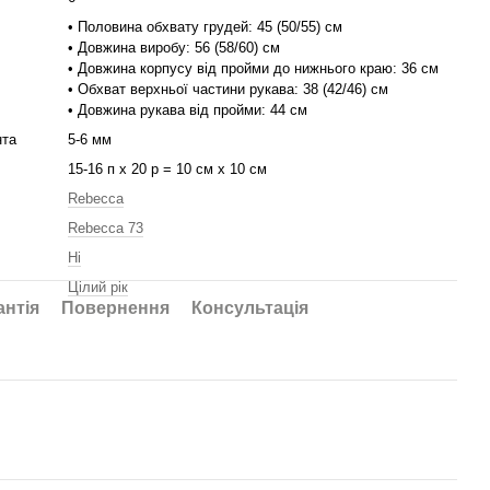
• Половина обхвату грудей: 45 (50/55) см
• Довжина виробу: 56 (58/60) см
• Довжина корпусу від пройми до нижнього краю: 36 см
• Обхват верхньої частини рукава: 38 (42/46) см
• Довжина рукава від пройми: 44 см
нта
5-6 мм
15-16 п х 20 р = 10 см х 10 см
Rebecca
Rebecca 73
Ні
Цілий рік
антія
Повернення
Консультація