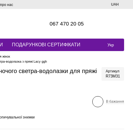
UAH
 про нас
067 470 20 05
И
ПОДАРУНКОВІ СЕРТИФІКАТИ
Укр
я жінок
етра-водолазка з пряжі Lacy ggh
іночого светра-водолазки для пряжі
Артикул
R73M31
В бажання
опичувальної знижки