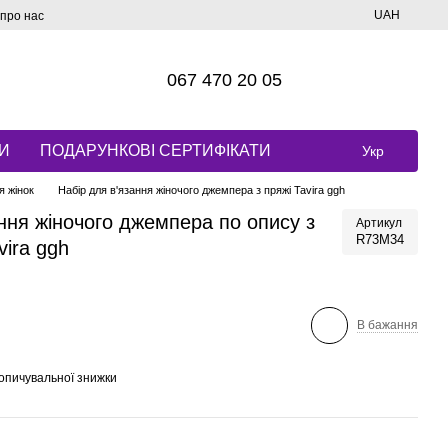
UAH
 про нас
067 470 20 05
И
ПОДАРУНКОВІ СЕРТИФІКАТИ
Укр
я жінок
Набір для в'язання жіночого джемпера з пряжі Tavira ggh
ання жіночого джемпера по опису з
Артикул
R73M34
vira ggh
В бажання
опичувальної знижки