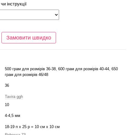
чи інструкції
Замовити швидко
500 грам для розмірів 36-38, 600 грам для розмірів 40-44, 650
грам для розмірів 46/48
36
Tavira ggh
10
4-4,5 мм
18-19 п х 25 р = 10 см х 10 см
Rebecca 73