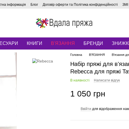
ктна інформація
Блог
Договір оферти та Політика конфіденційності
ЗМІ
ЕСУАРИ
КНИГИ
В'ЯЗАННЯ
БРЕНДИ
ЗНИЖК
Головна
В'ЯЗАННЯ
В'язання дл
Набір пряжі для в'яз
Rebecca для пряжі Ta
В наявності
Написати відгук
1 050 грн
Ввійти
для відображення нак
%