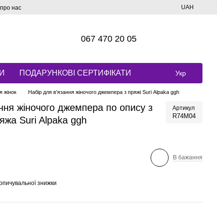
UAH
 про нас
067 470 20 05
И
ПОДАРУНКОВІ СЕРТИФІКАТИ
Укр
я жінок
Набір для в'язання жіночого джемпера з пряжі Surі Alpaka ggh
ання жіночого джемпера по опису з
Артикул
R74M04
яжа Suri Alpaka ggh
В бажання
опичувальної знижки