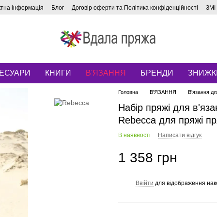
ктна інформація
Блог
Договір оферти та Політика конфіденційності
ЗМІ
ЕСУАРИ
КНИГИ
В'ЯЗАННЯ
БРЕНДИ
ЗНИЖК
Головна
В'ЯЗАННЯ
В'язання дл
Набір пряжі для в'яз
Rebecca для пряжі пр
В наявності
Написати відгук
1 358 грн
Ввійти
для відображення нак
%