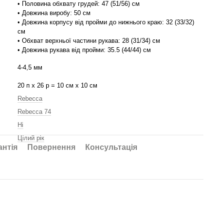
• Половина обхвату грудей: 47 (51/56) см
• Довжина виробу: 50 см
• Довжина корпусу від пройми до нижнього краю: 32 (33/32)
см
• Обхват верхньої частини рукава: 28 (31/34) см
• Довжина рукава від пройми: 35.5 (44/44) см
4-4,5 мм
20 п х 26 р = 10 см х 10 см
Rebecca
Rebecca 74
Ні
Цілий рік
антія
Повернення
Консультація