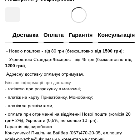
Доставка
Оплата
Гарантія
Консультація
- Новою поштою - від 80 грн (безкоштовно
від 1500 грн
);
- Укрпоштою Стандарт/Експрес - від 45 грн (безкоштовно
від
1200 грн
);
Адресну доставку оплачує отримувач.
Більше інформації про доставку
- готівкою при розрахунку в магазині;
- платіж на карту Приватбанку, Монобанку;
- платіж за реквізитами;
- оплата при отриманні на відділенні Нової пошти (комісія 20
грн+ 2%), Укрпошти (0,5%, не менше 10 грн).
Гарантія від виробника.
Консультую! Пишіть на Вайбер (067)470-20-05, ел.пошту
vdala-pryazha@ukr.net чи у коментар на сторінці