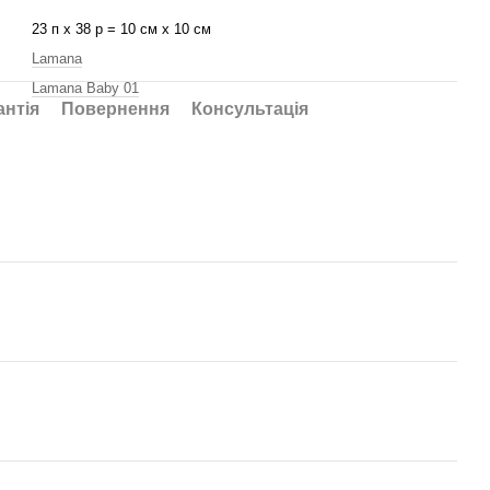
23 п х 38 р = 10 см х 10 см
Lamana
Lamana Baby 01
антія
Повернення
Консультація