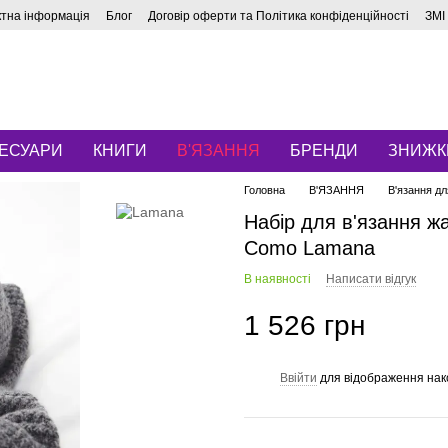
ктна інформація
Блог
Договір оферти та Політика конфіденційності
ЗМІ
ЕСУАРИ
КНИГИ
В'ЯЗАННЯ
БРЕНДИ
ЗНИЖК
Головна
В'ЯЗАННЯ
В'язання дл
Набір для в'язання ж
Como Lamana
В наявності
Написати відгук
1 526 грн
Ввійти
для відображення нак
%