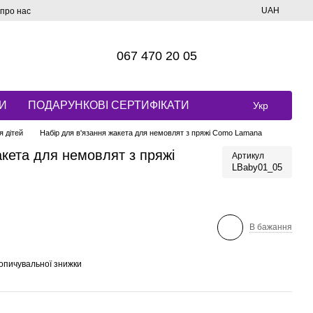
UAH
 про нас
067 470 20 05
И
ПОДАРУНКОВІ СЕРТИФІКАТИ
Укр
я дітей
Набір для в'язання жакета для немовлят з пряжі Como Lamana
акета для немовлят з пряжі
Артикул
LBaby01_05
В бажання
опичувальної знижки