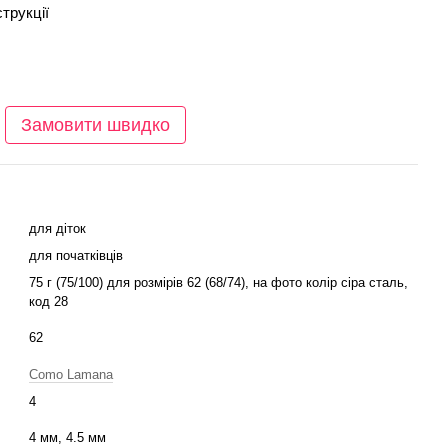
струкції
Замовити швидко
для діток
для початківців
75 г (75/100) для розмірів 62 (68/74), на фото колір сіра сталь,
код 28
62
Como Lamana
4
4 мм, 4.5 мм