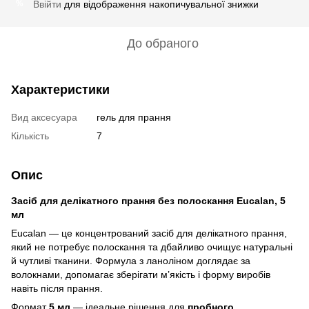
Ввійти
для відображення накопичувальної знижки
%
До обраного
Характеристики
Вид аксесуара
гель для прання
Кількість
7
Опис
Засіб для делікатного прання без полоскання Eucalan, 5
мл
Eucalan — це концентрований засіб для делікатного прання,
який не потребує полоскання та дбайливо очищує натуральні
й чутливі тканини. Формула з ланоліном доглядає за
волокнами, допомагає зберігати м’якість і форму виробів
навіть після прання.
Формат
5 мл
— ідеальне рішення для
пробного