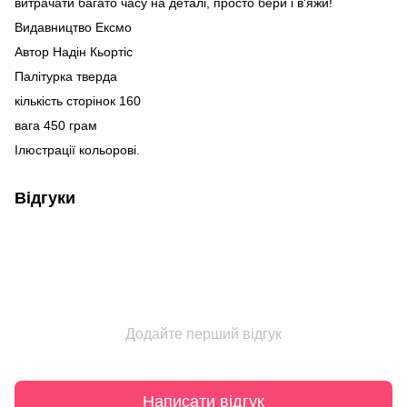
витрачати багато часу на деталі, просто бери і в'яжи!
Видавництво Ексмо
Автор Надін Кьортіс
Палітурка тверда
кількість сторінок 160
вага 450 грам
Ілюстрації кольорові.
Відгуки
Додайте перший відгук
Написати відгук