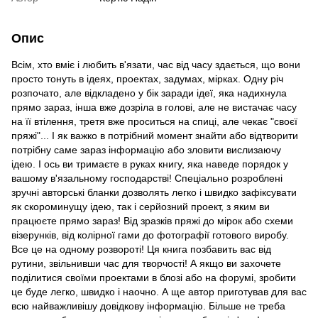
Опис
Всім, хто вміє і любить в'язати, час від часу здається, що вони
просто тонуть в ідеях, проектах, задумах, мірках. Одну річ
розпочато, але відкладено у бік заради ідеї, яка надихнула
прямо зараз, інша вже дозріла в голові, але не вистачає часу
на її втілення, третя вже проситься на спиці, але чекає "своєї
пряжі"... І як важко в потрібний момент знайти або відтворити
потрібну саме зараз інформацію або зловити вислизаючу
ідею. І ось ви тримаєте в руках книгу, яка наведе порядок у
вашому в'язальному господарстві! Спеціально розроблені
зручні авторські бланки дозволять легко і швидко зафіксувати
як скороминущу ідею, так і серйозний проект, з яким ви
працюєте прямо зараз! Від зразків пряжі до мірок або схеми
візерунків, від колірної гами до фотографії готового виробу.
Все це на одному розвороті! Ця книга позбавить вас від
рутини, звільнивши час для творчості! А якщо ви захочете
поділитися своїми проектами в блозі або на форумі, зробити
це буде легко, швидко і наочно. А ще автор приготував для вас
всю найважливішу довідкову інформацію. Більше не треба