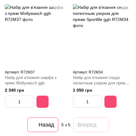
Артикул: R72M37
Артикул: R72M34
Набір для в'язання шарфа з
Набір для в'язання снуда
пряжі Wollywasch ggh
патентным узором для пряжи
Sportlife ggh
2 340 грн
1 050 грн
Назад
Вперед
5
з 5