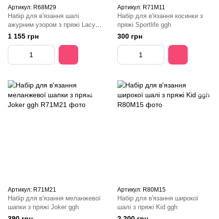
Артикул: R68M29
Артикул: R71M11
Набір для в'язання шалі
Набір для в'язання косинки з
ажурним узором з пряжі Lacy
пряжі Sportlife ggh
ggh
1 155 грн
300 грн
Артикул: R71M21
Артикул: R80М15
Набір для в'язання меланжевої
Набір для в'язання широкої
шапки з пряжі Joker ggh
шалі з пряжі Kid ggh
390 грн
2 200 грн