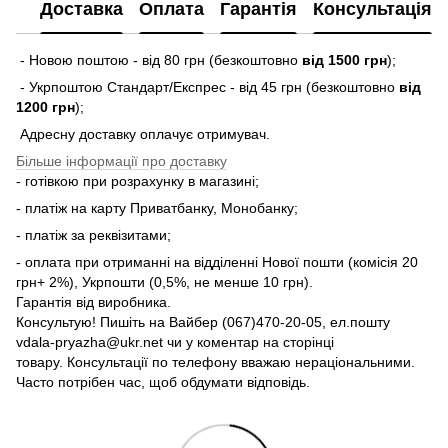
Доставка
Оплата
Гарантія
Консультація
- Новою поштою - від 80 грн (безкоштовно
від 1500 грн
);
- Укрпоштою Стандарт/Експрес - від 45 грн (безкоштовно
від
1200 грн
);
Адресну доставку оплачує отримувач.
Більше інформації про доставку
- готівкою при розрахунку в магазині;
- платіж на карту Приватбанку, Монобанку;
- платіж за реквізитами;
- оплата при отриманні на відділенні Нової пошти (комісія 20
грн+ 2%), Укрпошти (0,5%, не менше 10 грн).
Гарантія від виробника.
Консультую! Пишіть на Вайбер (067)470-20-05, ел.пошту
vdala-pryazha@ukr.net чи у коментар на сторінці
товару. Консультації по телефону вважаю нераціональними.
Часто потрібен час, щоб обдумати відповідь.