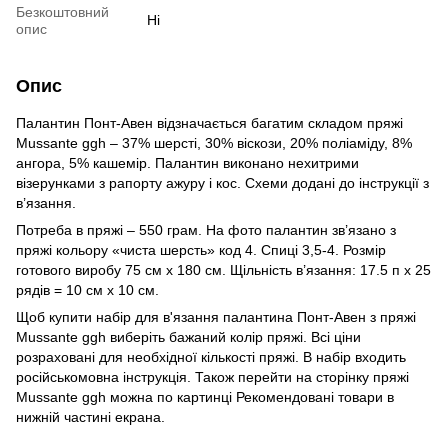
Безкоштовний
Ні
опис
Опис
Палантин Понт-Авен відзначається багатим складом пряжі
Mussante ggh – 37% шерсті, 30% віскози, 20% поліаміду, 8%
ангора, 5% кашемір. Палантин виконано нехитрими
візерунками з рапорту ажуру і кос. Схеми додані до інструкції з
в’язання.
Потреба в пряжі – 550 грам. На фото палантин зв’язано з
пряжі кольору «чиста шерсть» код 4. Спиці 3,5-4. Розмір
готового виробу 75 см х 180 см. Щільність в’язання: 17.5 п х 25
рядів = 10 см х 10 см.
Щоб купити набір для в'язання палантина Понт-Авен з пряжі
Mussante ggh виберіть бажаний колір пряжі. Всі ціни
розраховані для необхідної кількості пряжі. В набір входить
російськомовна інструкція. Також перейти на сторінку пряжі
Mussante ggh можна по картинці Рекомендовані товари в
нижній частині екрана.