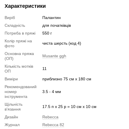
Характеристики
Виріб
Палантин
Складність
для початківців
Потреба в пряжі
550 г
Колір пряжі на
чиста шерсть (код 4)
фото
Основна пряжа
Musante ggh
(ОП)
Кількість мотків
11
ОП
Виміри
приблизно 75 см х 180 см
Рекомендований
номер
3.5 - 4 мм
інструмента
Щільність
17.5 п х 25 р = 10 см х 10 см
в'язання
Дизайн
Rebecca
Журнал
Rebecca 82