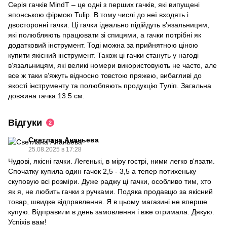
Серія гачків MindT – це одні з перших гачків, які випущені
японською фірмою Tulip. В тому числі до неї входять і
двосторонні гачки. Ці гачки ідеально підійдуть в’язальницям,
які полюбляють працювати зі спицями, а гачки потрібні як
додатковий інструмент. Тоді можна за прийнятною ціною
купити якісний інструмент. Також ці гачки стануть у нагоді
в’язальницям, які великі номери використовують не часто, але
все ж таки в’яжуть відносно товстою пряжею, вибагливі до
якості інструменту та полюбляють продукцію Туліп. Загальна
довжина гачка 13.5 см.
Відгуки
2
Светлана Ананьева
25.08.2025 в 17:28
Чудові, якісні гачки. Легенькі, в міру гострі, ними легко в'язати.
Спочатку купила один гачок 2,5 - 3,5 а тепер потихеньку
скуповую всі розміри. Дуже раджу ці гачки, особливо тим, хто
як я, не любить гачки з ручками. Подяка продавцю за якісний
товар, швидке відправлення. Я в цьому магазині не вперше
купую. Відправили в день замовлення і вже отримала. Дякую.
Успіхів вам!