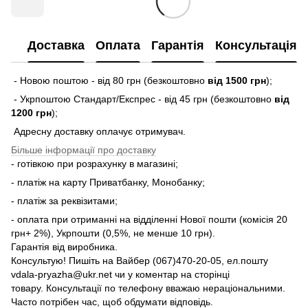
Доставка
Оплата
Гарантія
Консультація
- Новою поштою - від 80 грн (безкоштовно
від 1500 грн
);
- Укрпоштою Стандарт/Експрес - від 45 грн (безкоштовно
від
1200 грн
);
Адресну доставку оплачує отримувач.
Більше інформації про доставку
- готівкою при розрахунку в магазині;
- платіж на карту Приватбанку, Монобанку;
- платіж за реквізитами;
- оплата при отриманні на відділенні Нової пошти (комісія 20
грн+ 2%), Укрпошти (0,5%, не менше 10 грн).
Гарантія від виробника.
Консультую! Пишіть на Вайбер (067)470-20-05, ел.пошту
vdala-pryazha@ukr.net чи у коментар на сторінці
товару. Консультації по телефону вважаю нераціональними.
Часто потрібен час, щоб обдумати відповідь.