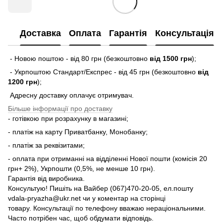
Доставка
Оплата
Гарантія
Консультація
- Новою поштою - від 80 грн (безкоштовно
від 1500 грн
);
- Укрпоштою Стандарт/Експрес - від 45 грн (безкоштовно
від
1200 грн
);
Адресну доставку оплачує отримувач.
Більше інформації про доставку
- готівкою при розрахунку в магазині;
- платіж на карту Приватбанку, Монобанку;
- платіж за реквізитами;
- оплата при отриманні на відділенні Нової пошти (комісія 20
грн+ 2%), Укрпошти (0,5%, не менше 10 грн).
Гарантія від виробника.
Консультую! Пишіть на Вайбер (067)470-20-05, ел.пошту
vdala-pryazha@ukr.net чи у коментар на сторінці
товару. Консультації по телефону вважаю нераціональними.
Часто потрібен час, щоб обдумати відповідь.