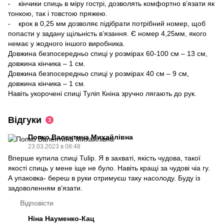
- кінчики спиць в міру гострі, дозволять комфортно в’язати як
тонкою, так і товстою пряжею.
- крок в 0,25 мм дозволяє підібрати потрібний номер, щоб
попасти у задану щільність в’язання. Є номер 4,25мм, якого
немає у жодного іншого виробника.
Довжина безпосередньо спиці у розмірах 60-100 см – 13 см,
довжина кінчика – 1 см.
Довжина безпосередньо спиці у розмірах 40 см – 9 см,
довжина кінчика – 1 см.
Навіть укорочені спиці Туліп Кніна зручно лягають до рук.
Відгуки
3
Попко Валентина Михайлівна
23.03.2023 в 08:48
Вперше купила спиці Tulip. Я в захваті, якість чудова, такої
якості спиць у мене іще не було. Навіть кращі за чудові чіа гу.
А упаковка- береш в руки отримуєш таку насолоду. Буду із
задоволенням в’язати.
Відповісти
Ніна Науменко-Кац