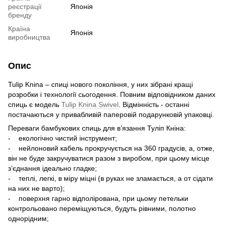
реєстрації
Японія
бренду
Країна
Японія
виробництва
Опис
Tulip Knina – спиці нового покоління, у них зібрані кращі
розробки і технології сьогодення. Повним відповідником даних
спиць є модель
Tulip Knina Swivel
. Відмінність - останні
постачаються у привабливій паперовій подарунковій упаковці.
Переваги бамбукових спиць для в’язання Туліп Кніна:
- екологічно чистий інструмент;
- нейлоновий кабель прокручується на 360 градусів, а, отже,
він не буде закручуватися разом з виробом, при цьому місце
з’єднання ідеально гладке;
- теплі, легкі, в міру міцні (в руках не зламається, а от сідати
на них не варто);
- поверхня гарно відполірована, при цьому петельки
контрольовано переміщуються, будуть рівними, полотно
однорідним;