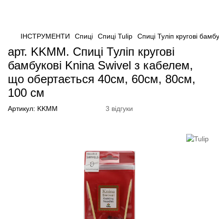
ІНСТРУМЕНТИ
Спиці
Спиці Tulip
Спиці Туліп кругові бамб
арт. KKMM. Спиці Туліп кругові
бамбукові Knina Swivel з кабелем,
що обертається 40см, 60см, 80см,
100 см
Артикул:
KKMM
3 відгуки