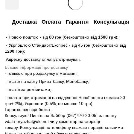
Доставка
Оплата
Гарантія
Консультація
- Новою поштою - від 80 грн (безкоштовно
від 1500 грн
);
- Укрпоштою Стандарт/Експрес - від 45 грн (безкоштовно
від
1200 грн
);
Адресну доставку оплачує отримувач.
Більше інформації про доставку
- готівкою при розрахунку в магазині;
- платіж на карту Приватбанку, Монобанку;
- платіж за реквізитами;
- оплата при отриманні на відділенні Нової пошти (комісія 20
грн+ 2%), Укрпошти (0,5%, не менше 10 грн).
Гарантія від виробника.
Консультую! Пишіть на Вайбер (067)470-20-05, ел.пошту
vdala-pryazha@ukr.net чи у коментар на сторінці
товару. Консультації по телефону вважаю нераціональними.
Часто потрібен час, щоб обдумати відповідь.