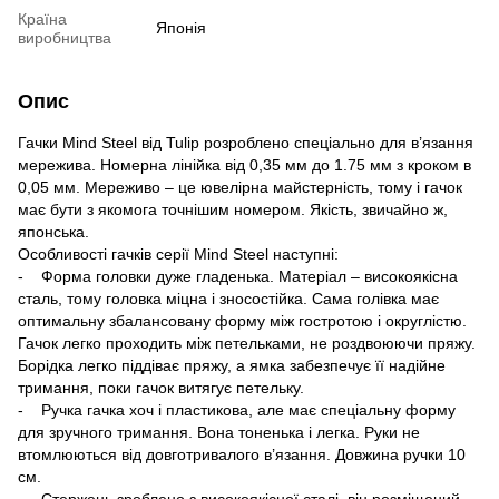
Країна
Японія
виробництва
Опис
Гачки Mind Steel від Tulip розроблено спеціально для в’язання
мережива. Номерна лінійка від 0,35 мм до 1.75 мм з кроком в
0,05 мм. Мереживо – це ювелірна майстерність, тому і гачок
має бути з якомога точнішим номером. Якість, звичайно ж,
японська.
Особливості гачків серії Mind Steel наступні:
- Форма головки дуже гладенька. Матеріал – високоякісна
сталь, тому головка міцна і зносостійка. Сама голівка має
оптимальну збалансовану форму між гостротою і округлістю.
Гачок легко проходить між петельками, не роздвоюючи пряжу.
Борідка легко піддіває пряжу, а ямка забезпечує її надійне
тримання, поки гачок витягує петельку.
- Ручка гачка хоч і пластикова, але має спеціальну форму
для зручного тримання. Вона тоненька і легка. Руки не
втомлюються від довготривалого в’язання. Довжина ручки 10
см.
- Стержень зроблено з високоякісної сталі, він розміщений