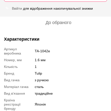
Ввійти
для відображення накопичувальної знижки
%
До обраного
Характеристики
Артикул
TA-1042e
виробника
Номер, мм
1.6 мм
Кількість
1
Бренд
Tulip
Вид гачка
з ручкою
Матеріал гачка
сталь
Вид в'язання
традиційне
Країна
реєстрації
Японія
бренду