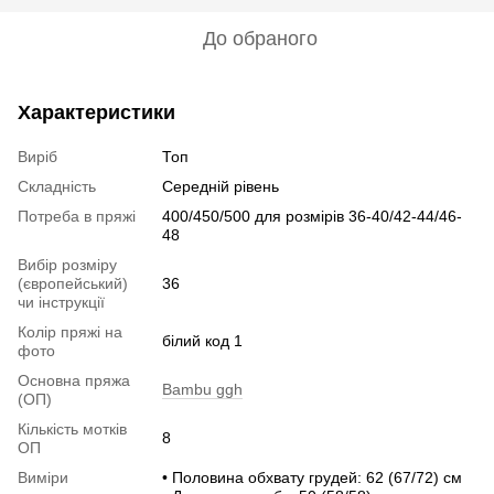
До обраного
Характеристики
Виріб
Топ
Складність
Середній рівень
Потреба в пряжі
400/450/500 для розмірів 36-40/42-44/46-
48
Вибір розміру
(європейський)
36
чи інструкції
Колір пряжі на
білий код 1
фото
Основна пряжа
Bambu ggh
(ОП)
Кількість мотків
8
ОП
Виміри
• Половина обхвату грудей: 62 (67/72) см