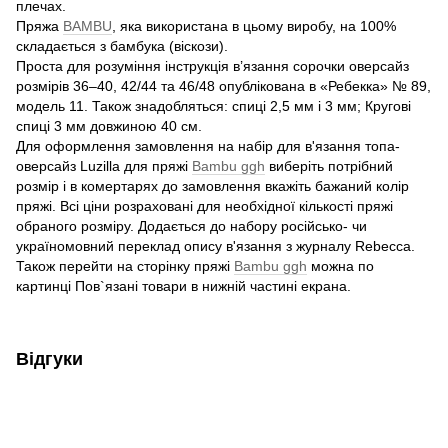
плечах.
Пряжа
BAMBU
, яка використана в цьому виробу, на 100%
складається з бамбука (віскози).
Проста для розуміння інструкція в’язання сорочки оверсайз
розмірів 36–40, 42/44 та 46/48 опублікована в «Ребекка» № 89,
модель 11. Також знадобляться: спиці 2,5 мм і 3 мм; Кругові
спиці 3 мм довжиною 40 см.
Для оформлення замовлення на набір для в'язання топа-
оверсайз Luzilla для пряжі
Bambu ggh
виберіть потрібний
розмір і в комертарях до замовлення вкажіть бажаний колір
пряжі. Всі ціни розраховані для необхідної кількості пряжі
обраного розміру. Додається до набору російсько- чи
україномовний переклад опису в'язання з журналу Rebecca.
Також перейти на сторінку пряжі
Bambu ggh
можна по
картинці Пов`язані товари в нижній частині екрана.
Відгуки