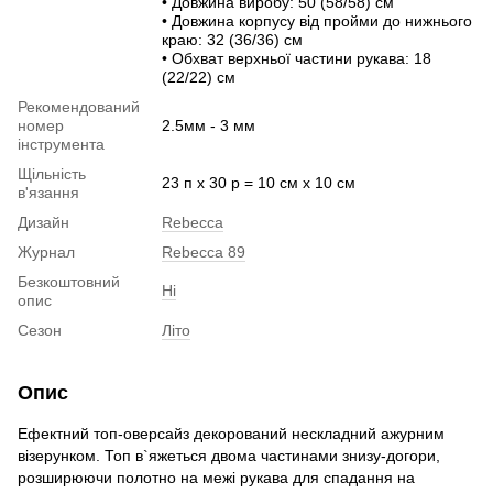
• Довжина виробу: 50 (58/58) см
• Довжина корпусу від пройми до нижнього
краю: 32 (36/36) см
• Обхват верхньої частини рукава: 18
(22/22) см
Рекомендований
номер
2.5мм - 3 мм
інструмента
Щільність
23 п х 30 р = 10 см х 10 см
в'язання
Дизайн
Rebecca
Журнал
Rebecca 89
Безкоштовний
Ні
опис
Сезон
Літо
Опис
Ефектний топ-оверсайз декорований нескладний ажурним
візерунком. Топ в`яжеться двома частинами знизу-догори,
розширюючи полотно на межі рукава для спадання на