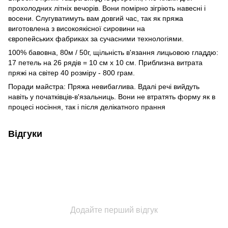
прохолодних літніх вечорів. Вони помірно зігріють навесні і
восени. Слугуватимуть вам довгий час, так як пряжа
виготовлена ​​з високоякісної сировини на
європейських фабриках за сучасними технологіями.
100% бавовна, 80м / 50г, щільність в'язання лицьовою гладдю:
17 петель на 26 рядів = 10 см х 10 см. Приблизна витрата
пряжі на світер 40 розміру - 800 грам.
Поради майстра: Пряжа невибаглива. Вдалі речі вийдуть
навіть у початківців-в'язальниць. Вони не втратять форму як в
процесі носіння, так і після делікатного прання
Відгуки
Додайте перший відгук