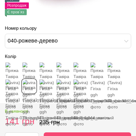
Розпродаж
Є пров`яз
Номер кольору
040-рожеве-дерево
Колір
В наявності
141 грн
235 грн