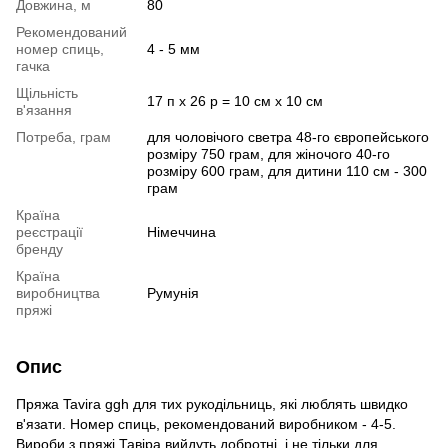
Довжина, м
80
Рекомендований
номер спиць,
4 - 5 мм
гачка
Щільність
17 п х 26 р = 10 см х 10 см
в'язання
Потреба, грам
для чоловічого светра 48-го європейського
розміру 750 грам, для жіночого 40-го
розміру 600 грам, для дитини 110 см - 300
грам
Країна
реєстрації
Німеччина
бренду
Країна
виробництва
Румунія
пряжі
Опис
Пряжа Tavira ggh для тих рукодільниць, які люблять швидко
в'язати. Номер спиць, рекомендований виробником - 4-5.
Вироби з пряжі Тавіра вийдуть добротні, і не тільки для