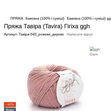
ПРЯЖА
Бавовна (100% і суміші)
Бавовна (100% і суміші) g
Пряжа Тавіра (Tavira) Гігіха ggh
Артикул:
Тавіра-040_рожеве_дерево
Написати відгук
−40%
Відео