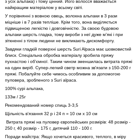
з усіх альпака) і тому цінний. Його волосся вважається
найкращим матеріалом у всьому світі.
У порівнянні з вовною овець, волокна альпаки в 3 рази
міцніше і в 7 разів тепліше. Крім того, вона виділяється
підвищеною легкістю і довговічністю. За своєю будовою
альпаки шерсть гладка, тому вироби з неї дуже м'які і при
зіткненні з тілом людини не викликають дискомфорту.
Завдяки гладкій поверхні шерсть Suri Alpaca має шовковистий
блиск. Спеціальна обробка матеріалу зробила пряжу
пухнастою і об'ємної. Таким чином зменшилась витрата пряжі
на один виріб. Супер-легкий светр можна зв'язати з 150-200 г
пряжі. Побалуйте себе чимось особливим за допомогою
пуловера, зробленого з Suri alpaca.
100% сурі альпака,
133м / 25г
Рекомендований номер спиць 3-3,5
Щільність в'язання 32 р і 24 п = 10 см х 10 см
Витрата пряжі на пуловер європейських розмірів: 48 розмір -
250 г, 40 розмір - 175 г, дитячий 110 - 100 г.
Поради майстра: Якщо хочеться красивого, теплого, в міру