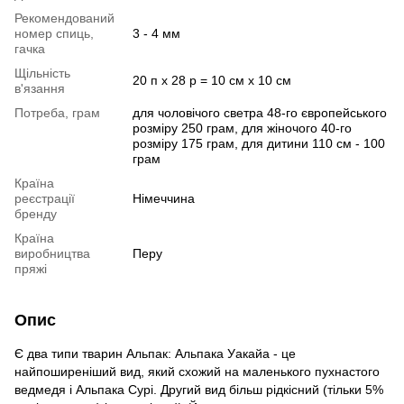
Рекомендований
номер спиць,
3 - 4 мм
гачка
Щільність
20 п х 28 р = 10 см х 10 см
в'язання
Потреба, грам
для чоловічого светра 48-го європейського
розміру 250 грам, для жіночого 40-го
розміру 175 грам, для дитини 110 см - 100
грам
Країна
реєстрації
Німеччина
бренду
Країна
виробництва
Перу
пряжі
Опис
Є два типи тварин Альпак: Альпака Уакайа - це
найпоширеніший вид, який схожий на маленького пухнастого
ведмедя і Альпака Сурі. Другий вид більш рідкісний (тільки 5%