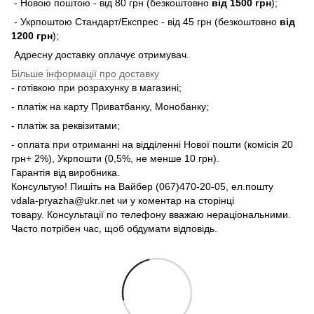
- Новою поштою - від 80 грн (безкоштовно
від 1500 грн
);
- Укрпоштою Стандарт/Експрес - від 45 грн (безкоштовно
від
1200 грн
);
Адресну доставку оплачує отримувач.
Більше інформації про доставку
- готівкою при розрахунку в магазині;
- платіж на карту Приватбанку, Монобанку;
- платіж за реквізитами;
- оплата при отриманні на відділенні Нової пошти (комісія 20
грн+ 2%), Укрпошти (0,5%, не менше 10 грн).
Гарантія від виробника.
Консультую! Пишіть на Вайбер (067)470-20-05, ел.пошту
vdala-pryazha@ukr.net чи у коментар на сторінці
товару. Консультації по телефону вважаю нераціональними.
Часто потрібен час, щоб обдумати відповідь.