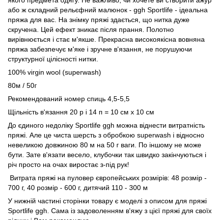
або ж складний рельєфний малюнок - ggh Sportlife - ідеальна
пряжа для вас. На знімку пряжі здається, що нитка дуже
скручена. Цей ефект зникає після прання. Полотно
вирівнюється і стає м'якше. Прекрасна високоякісна вовняна
пряжа забезпечує м'яке і зручне в'язання, не порушуючи
структурної цілісності нитки.
100% virgin wool (superwash)
80м / 50г
Рекомендований номер спиць 4,5-5,5
Щільність в'язання 20 р і 14 п = 10 см х 10 см
До єдиного недоліку Sportlife ggh можна віднести витратність
пряжі. Але це чиста шерсть з обробкою superwash і відносно
невеликою довжиною 80 м на 50 г ваги. По іншому не може
бути. Зате в'язати весело, клубочки так швидко закінчуються і
річ просто на очах виростає з-під рук!
Витрата пряжі на пуловер європейських розмірів: 48 розмір -
700 г, 40 розмір - 600 г, дитячий 110 - 300 м
У нижній частині сторінки товару є моделі з описом для пряжі
Sportlife ggh. Сама із задоволенням в'яжу з цієї пряжі для своїх