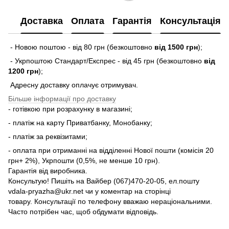
Доставка
Оплата
Гарантія
Консультація
- Новою поштою - від 80 грн (безкоштовно
від 1500 грн
);
- Укрпоштою Стандарт/Експрес - від 45 грн (безкоштовно
від
1200 грн
);
Адресну доставку оплачує отримувач.
Більше інформації про доставку
- готівкою при розрахунку в магазині;
- платіж на карту Приватбанку, Монобанку;
- платіж за реквізитами;
- оплата при отриманні на відділенні Нової пошти (комісія 20
грн+ 2%), Укрпошти (0,5%, не менше 10 грн).
Гарантія від виробника.
Консультую! Пишіть на Вайбер (067)470-20-05, ел.пошту
vdala-pryazha@ukr.net чи у коментар на сторінці
товару. Консультації по телефону вважаю нераціональними.
Часто потрібен час, щоб обдумати відповідь.