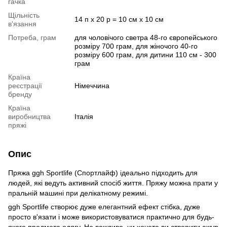
гачка
Щільність
14 п х 20 р = 10 см х 10 см
в'язання
Потреба, грам
для чоловічого светра 48-го європейського
розміру 700 грам, для жіночого 40-го
розміру 600 грам, для дитини 110 см - 300
грам
Країна
реєстрації
Німеччина
бренду
Країна
виробництва
Італія
пряжі
Опис
Пряжа ggh Sportlife (Спортлайф) ідеально підходить для
людей, які ведуть активний спосіб життя. Пряжу можна прати у
пральній машині при делікатному режимі.
ggh Sportlife створює дуже елегантний ефект стібка, дуже
просто в'язати і може використовуватися практично для будь-
якого предмета одягу. Не важливо, чи хочете ви створити ажур