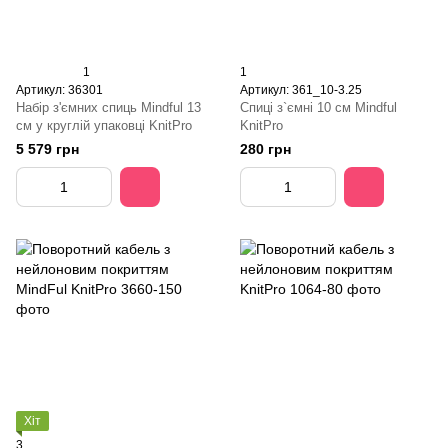
1
1
Артикул: 36301
Артикул: 361_10-3.25
Набір з'ємних спиць Mindful 13
Спиці з`ємні 10 см Mindful
см у круглій упаковці KnitPro
KnitPro
5 579 грн
280 грн
Хіт
3