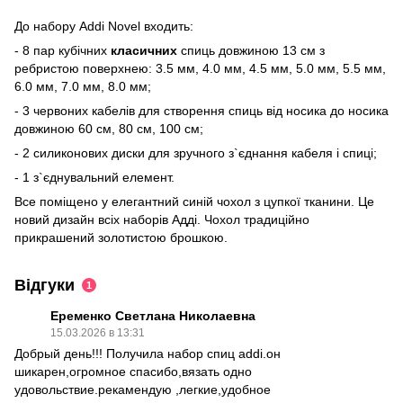
До набору Addi Novel входить:
- 8 пар кубічних
класичних
спиць довжиною 13 см з
ребристою поверхнею: 3.5 мм, 4.0 мм, 4.5 мм, 5.0 мм, 5.5 мм,
6.0 мм, 7.0 мм, 8.0 мм;
- 3 червоних кабелів для створення спиць від носика до носика
довжиною 60 см, 80 см, 100 см;
- 2 силиконових диски для зручного з`єднання кабеля і спиці;
- 1 з`єднувальний елемент.
Все поміщено у елегантний синій чохол з цупкої тканини. Це
новий дизайн всіх наборів Адді. Чохол традиційно
прикрашений золотистою брошкою.
Відгуки
1
Еременко Светлана Николаевна
15.03.2026 в 13:31
Добрый день!!! Получила набор спиц addi.он
шикарен,огромное спасибо,вязать одно
удовольствие.рекамендую ,легкие,удобное