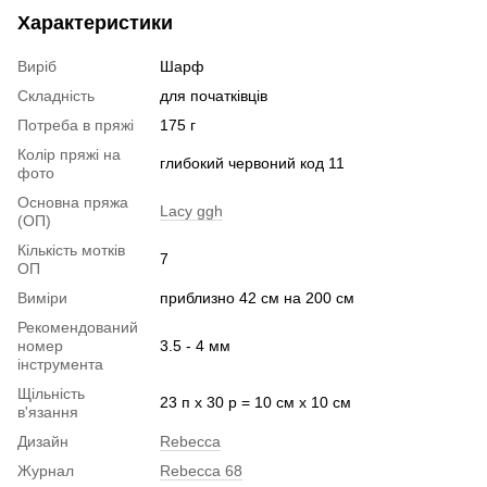
Характеристики
Виріб
Шарф
Складність
для початківців
Потреба в пряжі
175 г
Колір пряжі на
глибокий червоний код 11
фото
Основна пряжа
Lacy ggh
(ОП)
Кількість мотків
7
ОП
Виміри
приблизно 42 см на 200 см
Рекомендований
номер
3.5 - 4 мм
інструмента
Щільність
23 п х 30 р = 10 см х 10 см
в'язання
Дизайн
Rebecca
Журнал
Rebecca 68