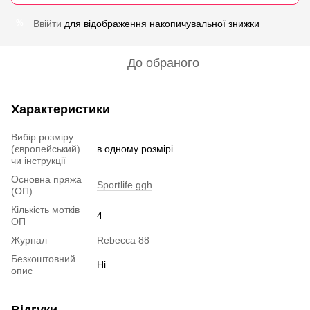
Ввійти
для відображення накопичувальної знижки
%
До обраного
Характеристики
Вибір розміру
(європейський)
в одному розмірі
чи інструкції
Основна пряжа
Sportlife ggh
(ОП)
Кількість мотків
4
ОП
Журнал
Rebecca 88
Безкоштовний
Ні
опис
Відгуки