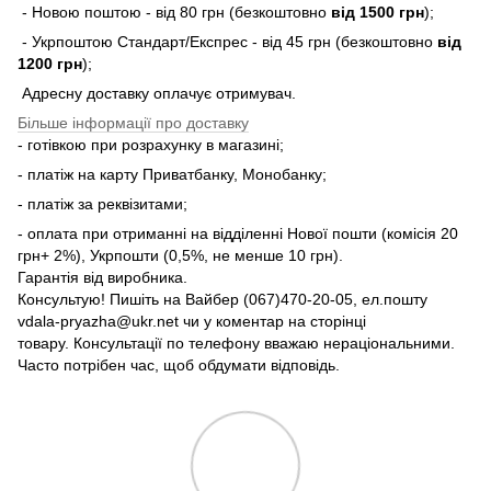
- Новою поштою - від 80 грн (безкоштовно
від 1500 грн
);
- Укрпоштою Стандарт/Експрес - від 45 грн (безкоштовно
від
1200 грн
);
Адресну доставку оплачує отримувач.
Більше інформації про доставку
- готівкою при розрахунку в магазині;
- платіж на карту Приватбанку, Монобанку;
- платіж за реквізитами;
- оплата при отриманні на відділенні Нової пошти (комісія 20
грн+ 2%), Укрпошти (0,5%, не менше 10 грн).
Гарантія від виробника.
Консультую! Пишіть на Вайбер (067)470-20-05, ел.пошту
vdala-pryazha@ukr.net чи у коментар на сторінці
товару. Консультації по телефону вважаю нераціональними.
Часто потрібен час, щоб обдумати відповідь.