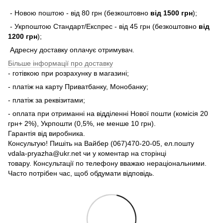
- Новою поштою - від 80 грн (безкоштовно
від 1500 грн
);
- Укрпоштою Стандарт/Експрес - від 45 грн (безкоштовно
від
1200 грн
);
Адресну доставку оплачує отримувач.
Більше інформації про доставку
- готівкою при розрахунку в магазині;
- платіж на карту Приватбанку, Монобанку;
- платіж за реквізитами;
- оплата при отриманні на відділенні Нової пошти (комісія 20
грн+ 2%), Укрпошти (0,5%, не менше 10 грн).
Гарантія від виробника.
Консультую! Пишіть на Вайбер (067)470-20-05, ел.пошту
vdala-pryazha@ukr.net чи у коментар на сторінці
товару. Консультації по телефону вважаю нераціональними.
Часто потрібен час, щоб обдумати відповідь.