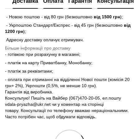
Доставка
Оплата
Гарантія
Консультація
- Новою поштою - від 80 грн (безкоштовно
від 1500 грн
);
- Укрпоштою Стандарт/Експрес - від 45 грн (безкоштовно
від
1200 грн
);
Адресну доставку оплачує отримувач.
Більше інформації про доставку
- готівкою при розрахунку в магазині;
- платіж на карту Приватбанку, Монобанку;
- платіж за реквізитами;
- оплата при отриманні на відділенні Нової пошти (комісія 20
грн+ 2%), Укрпошти (0,5%, не менше 10 грн).
Гарантія від виробника.
Консультую! Пишіть на Вайбер (067)470-20-05, ел.пошту
vdala-pryazha@ukr.net чи у коментар на сторінці
товару. Консультації по телефону вважаю нераціональними.
Часто потрібен час, щоб обдумати відповідь.