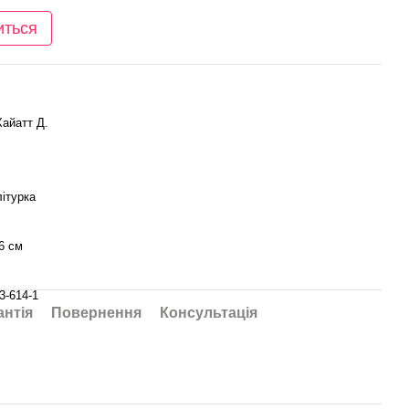
иться
айатт Д.
ітурка
6 см
3-614-1
антія
Повернення
Консультація