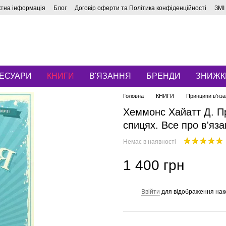
ктна інформація
Блог
Договір оферти та Політика конфіденційності
ЗМІ
ЕСУАРИ
КНИГИ
В'ЯЗАННЯ
БРЕНДИ
ЗНИЖК
Головна
КНИГИ
Принципи в'язан
Хеммонс Хайатт Д. П
спицях. Все про в'яза
Немає в наявності
1 400 грн
Ввійти
для відображення нак
%