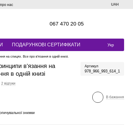
UAH
 про нас
067 470 20 05
И
ПОДАРУНКОВІ СЕРТИФІКАТИ
Укр
ня на спицях. Все про в'язання в одній книзі.
ринципи в'язання на
Артикул
978_966_993_614_1
ння в одній книзі
2 відгуки
В бажання
опичувальної знижки