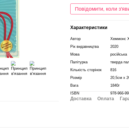
Повідомити, коли з'яв
Характеристики
Автор
Хеммонс Х
Рік видавництва
2020
Мова
російська
Палітурка
тверда пал
Кількість сторінок
816
Розмір
20,5см х 2
Вага
1840г
ISBN
978-966-99
Доставка
Оплата
Гар