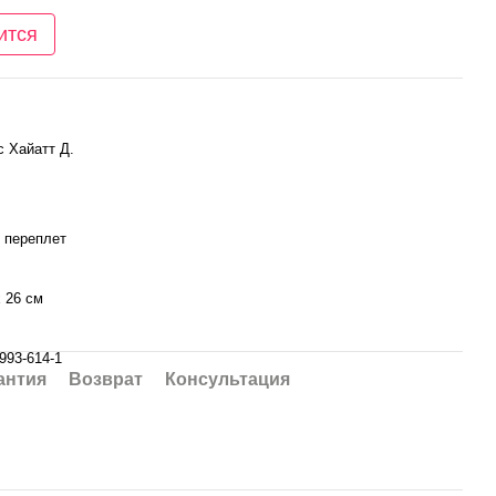
ится
 Хайатт Д.
 переплет
х 26 см
993-614-1
антия
Возврат
Консультация