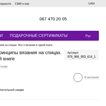
UAH
альности
СМИ о нас
067 470 20 05
КИ
ПОДАРОЧНЫЕ СЕРТИФИКАТЫ
Рус
ия на спицах. Все о вязании в одной книге.
ринципы вязания на спицах.
Артикул
978_966_993_614_1
й книге
отзыва
В желания
пительной скидки