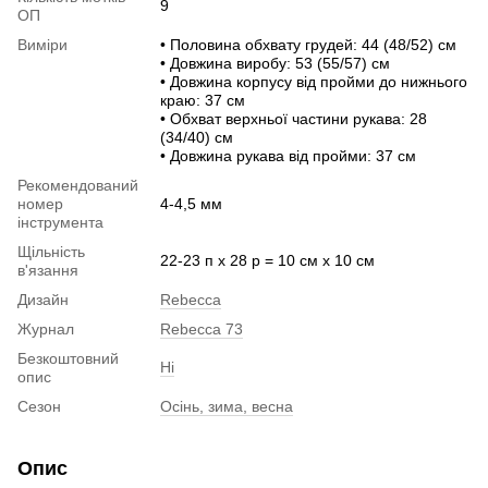
9
ОП
Виміри
• Половина обхвату грудей: 44 (48/52) см
• Довжина виробу: 53 (55/57) см
• Довжина корпусу від пройми до нижнього
краю: 37 см
• Обхват верхньої частини рукава: 28
(34/40) см
• Довжина рукава від пройми: 37 см
Рекомендований
номер
4-4,5 мм
інструмента
Щільність
22-23 п х 28 р = 10 см х 10 см
в'язання
Дизайн
Rebecca
Журнал
Rebecca 73
Безкоштовний
Ні
опис
Сезон
Осінь, зима, весна
Опис