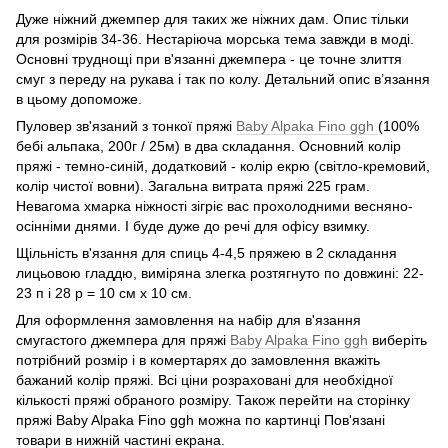
Дуже ніжний джемпер для таких же ніжних дам. Опис тільки
для розмірів 34-36. Нестаріюча морська тема завжди в моді.
Основні труднощі при в'язанні джемпера - це точне злиття
смуг з переду на рукава і так по колу. Детальний опис в’язання
в цьому допоможе.
Пуловер зв'язаний з тонкої пряжі
Baby Alpaka Fino ggh
(100%
бебі альпака, 200г / 25м) в два складання. Основний колір
пряжі - темно-синій, додатковий - колір екрю (світло-кремовий,
колір чистої вовни). Загальна витрата пряжі 225 грам.
Невагома хмарка ніжності зігріє вас прохолодними весняно-
осінніми днями. І буде дуже до речі для офісу взимку.
Щільність в'язання для спиць 4-4,5 пряжею в 2 складання
лицьовою гладдю, виміряна злегка розтягнуто по довжині: 22-
23 п і 28 р = 10 см х 10 см.
Для оформлення замовлення на набір для в'язання
смугастого джемпера для пряжі
Baby Alpaka Fino ggh
виберіть
потрібний розмір і в комертарях до замовлення вкажіть
бажаний колір пряжі. Всі ціни розраховані для необхідної
кількості пряжі обраного розміру. Також перейти на сторінку
пряжі Baby Alpaka Fino ggh можна по картинці Пов'язані
товари в нижній частині екрана.