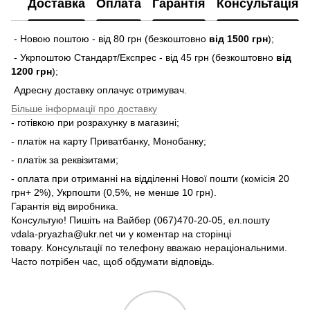
Доставка
Оплата
Гарантія
Консультація
- Новою поштою - від 80 грн (безкоштовно
від 1500 грн
);
- Укрпоштою Стандарт/Експрес - від 45 грн (безкоштовно
від
1200 грн
);
Адресну доставку оплачує отримувач.
Більше інформації про доставку
- готівкою при розрахунку в магазині;
- платіж на карту Приватбанку, Монобанку;
- платіж за реквізитами;
- оплата при отриманні на відділенні Нової пошти (комісія 20
грн+ 2%), Укрпошти (0,5%, не менше 10 грн).
Гарантія від виробника.
Консультую! Пишіть на Вайбер (067)470-20-05, ел.пошту
vdala-pryazha@ukr.net чи у коментар на сторінці
товару. Консультації по телефону вважаю нераціональними.
Часто потрібен час, щоб обдумати відповідь.