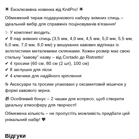
🌟 Ексклюзивна новинка від KnitPro! 🌟
Обмежений тираж подарункового набору знімних спиць –
ідеальний вибір для справжніх поціновувачів в’язання!
✨ У комплект входить:
✔ 8 пар знімних спиць (3,5 мм, 4,0 мм, 4,5 мм, 5,0 мм, 5,5 мм,
6,0 мм, 7,0 мм, 8,0 мм) у вишуканих кавових відтінках із
золотистими металевими склянками. Кожен розмір має свою
стильну "кавову" назву – від Cortado до Ristretto!
✔ 4 тросики (60 см, 80 см (2 шт), 100 см)
✔ 8 заглушок для лісок
✔ 4 ключики для надійного кріплення
☕ Аксесуари та тросики упаковані у оксамитовий мішечок у
формі кавового зерна.
🎁 Особливий бонус – 2 чашки для еспресо, щоб створити
ідеальну атмосферу для творчості!
Обмежена кількість – не пропустіть можливість придбати цей
унікальний набір! 💖
Відгуки