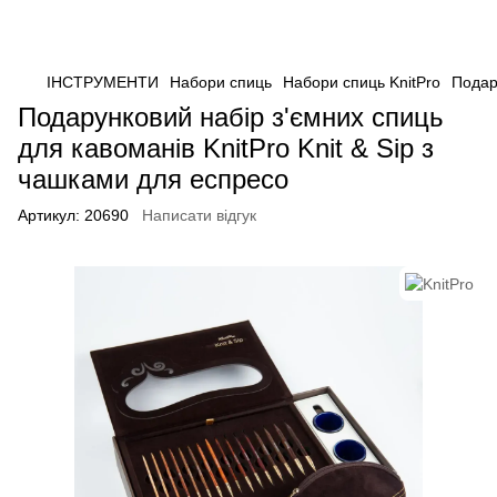
ІНСТРУМЕНТИ
Набори спиць
Набори спиць KnitPro
Подару
Подарунковий набір з'ємних спиць
для кавоманів KnitPro Knit & Sip з
чашками для еспресо
Артикул:
20690
Написати відгук