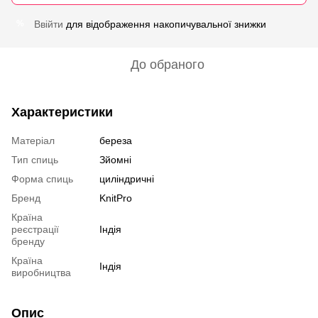
Ввійти
для відображення накопичувальної знижки
%
До обраного
Характеристики
Матеріал
береза
Тип спиць
Зйомні
Форма спиць
циліндричні
Бренд
KnitPro
Країна
реєстрації
Індія
бренду
Країна
Індія
виробництва
Опис