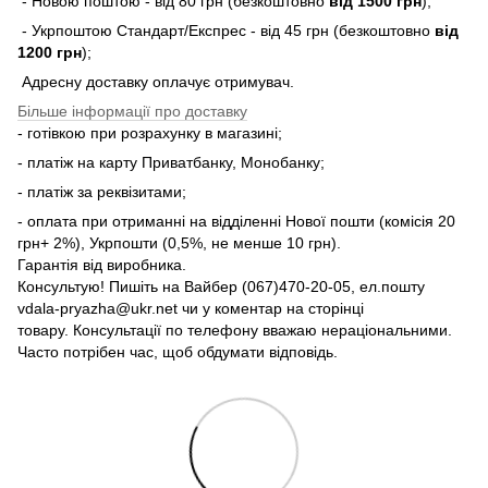
- Новою поштою - від 80 грн (безкоштовно
від 1500 грн
);
- Укрпоштою Стандарт/Експрес - від 45 грн (безкоштовно
від
1200 грн
);
Адресну доставку оплачує отримувач.
Більше інформації про доставку
- готівкою при розрахунку в магазині;
- платіж на карту Приватбанку, Монобанку;
- платіж за реквізитами;
- оплата при отриманні на відділенні Нової пошти (комісія 20
грн+ 2%), Укрпошти (0,5%, не менше 10 грн).
Гарантія від виробника.
Консультую! Пишіть на Вайбер (067)470-20-05, ел.пошту
vdala-pryazha@ukr.net чи у коментар на сторінці
товару. Консультації по телефону вважаю нераціональними.
Часто потрібен час, щоб обдумати відповідь.