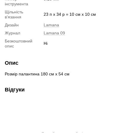
інструмента
Щільність
23 п х 34 р = 10 см х 10 см
в'язання
Дизайн
Lamana
Журнал
Lamana 09
Безкоштовний
Ні
опис
Опис
Розмір палантина 180 см х 54 см
Відгуки