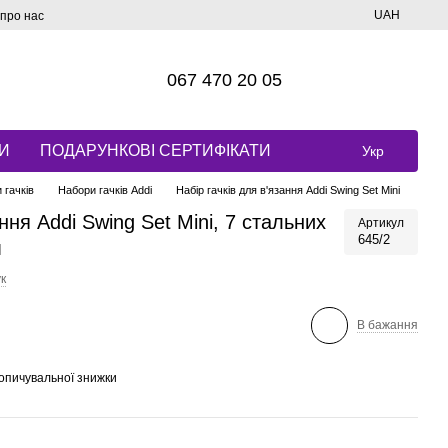
UAH
 про нас
067 470 20 05
И
ПОДАРУНКОВІ СЕРТИФІКАТИ
Укр
 гачків
Набори гачків Addi
Набір гачків для в'язання Addi Swing Set Mini
ання Addi Swing Set Mini, 7 стальних
Артикул
645/2
м
к
В бажання
опичувальної знижки