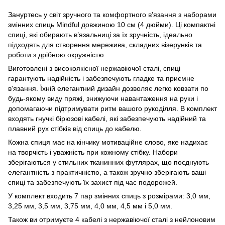
Зануртесь у світ зручного та комфортного в'язання з наборами
змінних спиць Mindful довжиною 10 см (4 дюйми). Ці компактні
спиці, які обирають в’язальниці за їх зручність, ідеально
підходять для створення мережива, складних візерунків та
роботи з дрібною окружністю.
Виготовлені з високоякісної нержавіючої сталі, спиці
гарантують надійність і забезпечують гладке та приємне
в'язання. Їхній елегантний дизайн дозволяє легко ковзати по
будь-якому виду пряжі, знижуючи навантаження на руки і
допомагаючи підтримувати ритм вашого рукоділля. В комплект
входять гнучкі бірюзові кабелі, які забезпечують надійний та
плавний рух стібків від спиць до кабелю.
Кожна спиця має на кінчику мотиваційне слово, яке надихає
на творчість і уважність при кожному стібку. Набори
зберігаються у стильних тканинних футлярах, що поєднують
елегантність з практичністю, а також зручно зберігають ваші
спиці та забезпечують їх захист під час подорожей.
У комплект входить 7 пар змінних спиць з розмірами: 3,0 мм,
3,25 мм, 3,5 мм, 3,75 мм, 4,0 мм, 4,5 мм і 5,0 мм.
Також ви отримуєте 4 кабелі з нержавіючої сталі з нейлоновим