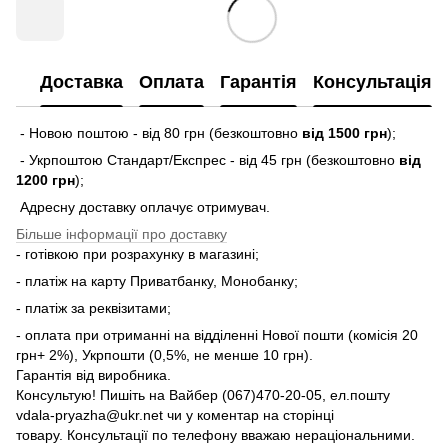
Доставка
Оплата
Гарантія
Консультація
- Новою поштою - від 80 грн (безкоштовно
від 1500 грн
);
- Укрпоштою Стандарт/Експрес - від 45 грн (безкоштовно
від
1200 грн
);
Адресну доставку оплачує отримувач.
Більше інформації про доставку
- готівкою при розрахунку в магазині;
- платіж на карту Приватбанку, Монобанку;
- платіж за реквізитами;
- оплата при отриманні на відділенні Нової пошти (комісія 20
грн+ 2%), Укрпошти (0,5%, не менше 10 грн).
Гарантія від виробника.
Консультую! Пишіть на Вайбер (067)470-20-05, ел.пошту
vdala-pryazha@ukr.net чи у коментар на сторінці
товару. Консультації по телефону вважаю нераціональними.