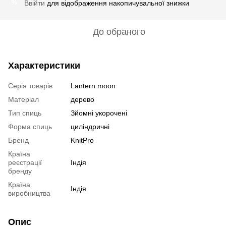
Ввійти
для відображення накопичувальної знижки
%
До обраного
Характеристики
Серія товарів
Lantern moon
Матеріал
дерево
Тип спиць
Зйомні укорочені
Форма спиць
циліндричні
Бренд
KnitPro
Країна
реєстрації
Індія
бренду
Країна
Індія
виробництва
Опис