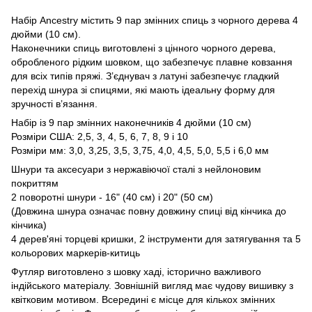
Набір Ancestry містить 9 пар змінних спиць з чорного дерева 4
дюйми (10 см).
Наконечники спиць виготовлені з цінного чорного дерева,
обробленого рідким шовком, що забезпечує плавне ковзання
для всіх типів пряжі. З’єднувач з латуні забезпечує гладкий
перехід шнура зі спицями, які мають ідеальну форму для
зручності в’язання.
Набір із 9 пар змінних наконечників 4 дюйми (10 см)
Розміри США: 2,5, 3, 4, 5, 6, 7, 8, 9 і 10
Розміри мм: 3,0, 3,25, 3,5, 3,75, 4,0, 4,5, 5,0, 5,5 і 6,0 мм
Шнури та аксесуари з нержавіючої сталі з нейлоновим
покриттям
2 поворотні шнури - 16" (40 см) і 20" (50 см)
(Довжина шнура означає повну довжину спиці від кінчика до
кінчика)
4 дерев'яні торцеві кришки, 2 інструменти для затягування та 5
кольорових маркерів-китиць
Футляр виготовлено з шовку хаді, історично важливого
індійського матеріалу. Зовнішній вигляд має чудову вишивку з
квітковим мотивом. Всередині є місце для кількох змінних