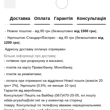
Доставка
Оплата
Гарантія
Консультація
- Новою поштою - від 80 грн (безкоштовно
від 1500 грн
);
- Укрпоштою Стандарт/Експрес - від 45 грн (безкоштовно
від
1200 грн
);
Адресну доставку оплачує отримувач.
Більше інформації про доставку
- готівкою при розрахунку в магазині;
- платіж на карту Приватбанку, Монобанку;
- платіж за реквізитами;
- оплата при отриманні на відділенні Нової пошти (комісія 20
грн+ 2%), Укрпошти (0,5%, не менше 10 грн).
Гарантія від виробника.
Консультую! Пишіть на Вайбер (067)470-20-05, ел.пошту
vdala-pryazha@ukr.net чи у коментар на сторінці
товару. Консультації по телефону вважаю нераціональними.
Часто потрібен час, щоб обдумати відповідь.