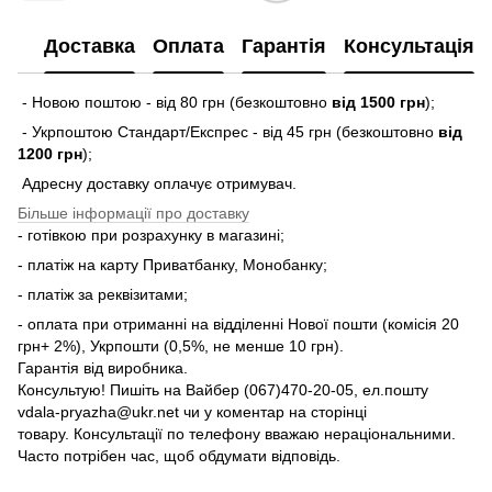
Доставка
Оплата
Гарантія
Консультація
- Новою поштою - від 80 грн (безкоштовно
від 1500 грн
);
- Укрпоштою Стандарт/Експрес - від 45 грн (безкоштовно
від
1200 грн
);
Адресну доставку оплачує отримувач.
Більше інформації про доставку
- готівкою при розрахунку в магазині;
- платіж на карту Приватбанку, Монобанку;
- платіж за реквізитами;
- оплата при отриманні на відділенні Нової пошти (комісія 20
грн+ 2%), Укрпошти (0,5%, не менше 10 грн).
Гарантія від виробника.
Консультую! Пишіть на Вайбер (067)470-20-05, ел.пошту
vdala-pryazha@ukr.net чи у коментар на сторінці
товару. Консультації по телефону вважаю нераціональними.
Часто потрібен час, щоб обдумати відповідь.