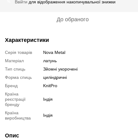
Ввійти
для відображення накопичувальної знижки
%
До обраного
Характеристики
Серія товарів
Nova Metal
Матеріал
латунь
Тип спиць
Зйомні укорочені
Форма спиць
циліндричні
Бренд
KnitPro
Країна
реєстрації
Індія
бренду
Країна
Індія
виробництва
Опис