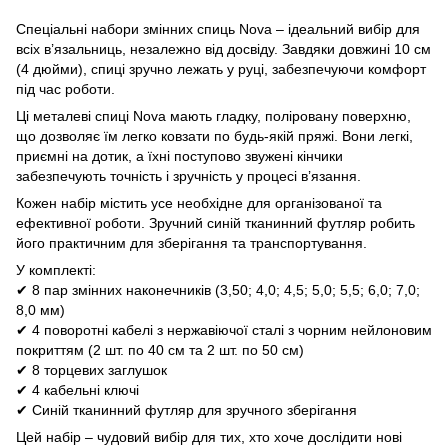
Спеціальні набори змінних спиць Nova – ідеальний вибір для
всіх в’язальниць, незалежно від досвіду. Завдяки довжині 10 см
(4 дюйми), спиці зручно лежать у руці, забезпечуючи комфорт
під час роботи.
Ці металеві спиці Nova мають гладку, поліровану поверхню,
що дозволяє їм легко ковзати по будь-якій пряжі. Вони легкі,
приємні на дотик, а їхні поступово звужені кінчики
забезпечують точність і зручність у процесі в’язання.
Кожен набір містить усе необхідне для організованої та
ефективної роботи. Зручний синій тканинний футляр робить
його практичним для зберігання та транспортування.
У комплекті:
✔ 8 пар змінних наконечників (3,50; 4,0; 4,5; 5,0; 5,5; 6,0; 7,0;
8,0 мм)
✔ 4 поворотні кабелі з нержавіючої сталі з чорним нейлоновим
покриттям (2 шт. по 40 см та 2 шт. по 50 см)
✔ 8 торцевих заглушок
✔ 4 кабельні ключі
✔ Синій тканинний футляр для зручного зберігання
Цей набір – чудовий вибір для тих, хто хоче дослідити нові