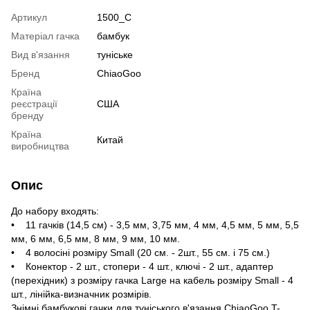
Артикул
1500_С
Матеріал гачка
бамбук
Вид в'язання
туніське
Бренд
ChiaoGoo
Країна
реєстрації
США
бренду
Країна
Китай
виробництва
Опис
До набору входять:
• 11 гачків (14,5 см) - 3,5 мм, 3,75 мм, 4 мм, 4,5 мм, 5 мм, 5,5
мм, 6 мм, 6,5 мм, 8 мм, 9 мм, 10 мм.
• 4 волосіні розміру Small (20 см. - 2шт., 55 см. і 75 см.)
• Конектор - 2 шт., стопери - 4 шт., ключі - 2 шт., адаптер
(перехідник) з розміру гачка Large на кабель розміру Small - 4
шт., лінійка-визначник розмірів.
Знімні бамбукові гачки для туніського в'язання ChiaoGoo T-