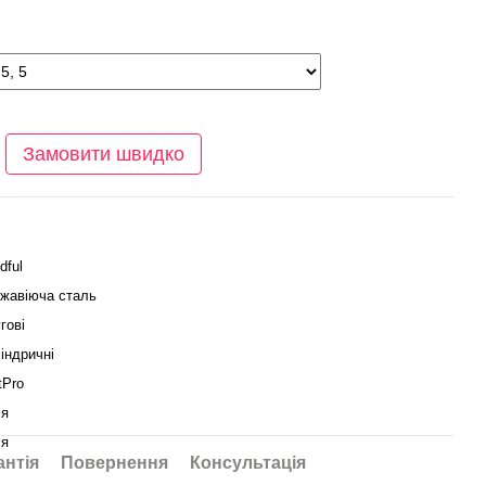
Замовити швидко
dful
жавіюча сталь
гові
індричні
tPro
ія
ія
антія
Повернення
Консультація