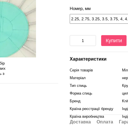
Номер, мм
Купити
Характеристики
Серія товарів
Min
Матеріал
нер
Тип спиць
Кру
Форма спиць
цил
Бренд
Kni
Країна реєстрації бренду
Інд
Країна виробництва
Інд
Доставка
Оплата
Гар