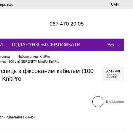
UAH
 про нас
067 470 20 05
И
ПОДАРУНКОВІ СЕРТИФІКАТИ
Укр
 спиць
Набори спиць KnitPro
елем (100 см) SERENITY Mindful KnitPro
х спиць з фіксованим кабелем (100
Артикул
36322
 KnitPro
В бажання
опичувальної знижки