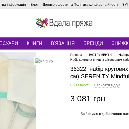
ктна інформація
Блог
Договір оферти та Політика конфіденційності
ЗМІ
ЕСУАРИ
КНИГИ
В'ЯЗАННЯ
БРЕНДИ
ЗНИЖК
Головна
ІНСТРУМЕНТИ
Набори
Набір кругових спиць з фіксованим каб
36322, набір кругови
см) SERENITY Mindful
В наявності
Написати відгук
3 081 грн
Ввійти
для відображення нак
%