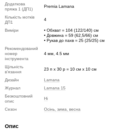
Додаткова
Premia Lamana
пряжа 1 (ДП1)
Кількість мотків
4
ДП1
Виміри
• Обхват = 104 (122/140) см
• Довжина = 59 (62,5/66) см
• Рукав до пахв = 25 (25/25) см
Рекомендований
номер
4 мм, 4.5 мм
інструмента
Щільність
23 п х 30 р = 10 см х 10 см
в'язання
Дизайн
Lamana
Журнал
Lamana 15
Безкоштовний
Ні
опис
Сезон
Осінь, зима, весна
Опис