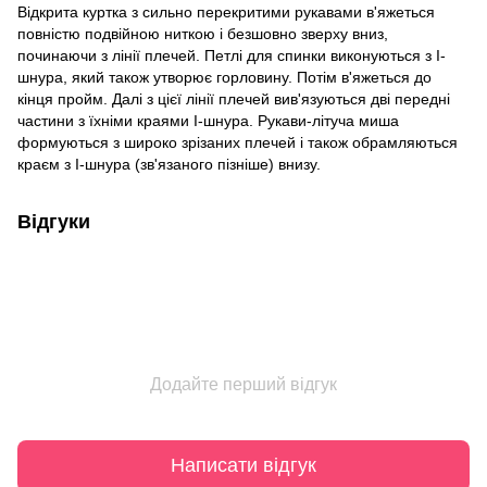
Відкрита куртка з сильно перекритими рукавами в'яжеться
повністю подвійною ниткою і безшовно зверху вниз,
починаючи з лінії плечей. Петлі для спинки виконуються з I-
шнура, який також утворює горловину. Потім в'яжеться до
кінця пройм. Далі з цієї лінії плечей вив'язуються дві передні
частини з їхніми краями I-шнура. Рукави-літуча миша
формуються з широко зрізаних плечей і також обрамляються
краєм з I-шнура (зв'язаного пізніше) внизу.
Відгуки
Додайте перший відгук
Написати відгук