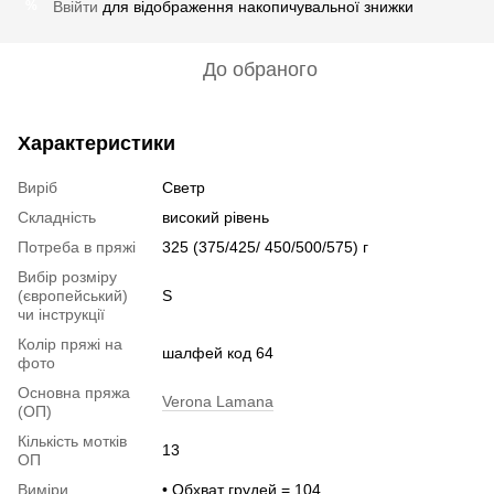
Ввійти
для відображення накопичувальної знижки
%
До обраного
Характеристики
Виріб
Светр
Складність
високий рівень
Потреба в пряжі
325 (375/425/ 450/500/575) г
Вибір розміру
(європейський)
S
чи інструкції
Колір пряжі на
шалфей код 64
фото
Основна пряжа
Verona Lamana
(ОП)
Кількість мотків
13
ОП
Виміри
• Обхват грудей = 104