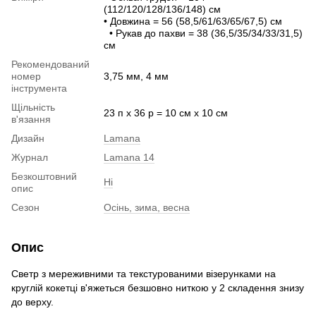
(112/120/128/136/148) см
• Довжина = 56 (58,5/61/63/65/67,5) см
• Рукав до пахви = 38 (36,5/35/34/33/31,5)
см
Рекомендований
номер
3,75 мм, 4 мм
інструмента
Щільність
23 п х 36 р = 10 см х 10 см
в'язання
Дизайн
Lamana
Журнал
Lamana 14
Безкоштовний
Ні
опис
Сезон
Осінь, зима, весна
Опис
Светр з мереживними та текстурованими візерунками на
круглій кокетці в'яжеться безшовно ниткою у 2 складення знизу
до верху.