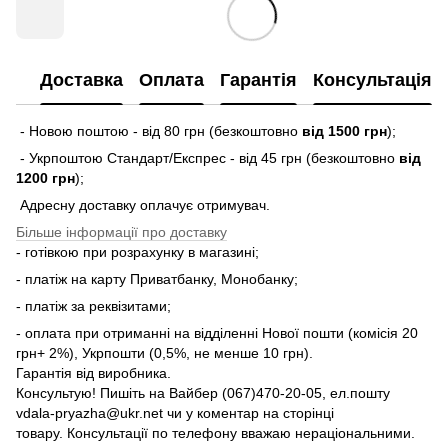
Доставка
Оплата
Гарантія
Консультація
- Новою поштою - від 80 грн (безкоштовно
від 1500 грн
);
- Укрпоштою Стандарт/Експрес - від 45 грн (безкоштовно
від
1200 грн
);
Адресну доставку оплачує отримувач.
Більше інформації про доставку
- готівкою при розрахунку в магазині;
- платіж на карту Приватбанку, Монобанку;
- платіж за реквізитами;
- оплата при отриманні на відділенні Нової пошти (комісія 20
грн+ 2%), Укрпошти (0,5%, не менше 10 грн).
Гарантія від виробника.
Консультую! Пишіть на Вайбер (067)470-20-05, ел.пошту
vdala-pryazha@ukr.net чи у коментар на сторінці
товару. Консультації по телефону вважаю нераціональними.