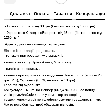
Доставка
Оплата
Гарантія
Консультація
- Новою поштою - від 80 грн (безкоштовно
від 1500 грн
);
- Укрпоштою Стандарт/Експрес - від 45 грн (безкоштовно
від
1200 грн
);
Адресну доставку оплачує отримувач.
Більше інформації про доставку
- готівкою при розрахунку в магазині;
- платіж на карту Приватбанку, Монобанку;
- платіж за реквізитами;
- оплата при отриманні на відділенні Нової пошти (комісія 20
грн+ 2%), Укрпошти (0,5%, не менше 10 грн).
Гарантія від виробника.
Консультую! Пишіть на Вайбер (067)470-20-05, ел.пошту
vdala-pryazha@ukr.net чи у коментар на сторінці
товару. Консультації по телефону вважаю нераціональними.
Часто потрібен час, щоб обдумати відповідь.