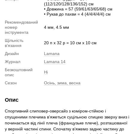
(112/120/128/136/152) см
• Довжина = 57 (59/61/63/65/68) см
• Рукав до пахви = 4 (4/4/4/4/4) см
Рекомендований
номер
4 мм, 4.5 мм
інструмента
Щільність
20 п х 32 р = 10 см х 10 см
в'язання
Дизайн
Lamana
Журнал
Lamana 14
Безкоштовний
Ні
опис
Сезон
Осінь, зима, весна
Опис
Спортивний слиповер-оверсайз з коміром-стійкою і
спущеними плечима в'яжеться суцільною спицею зверху вниз і
починається від лінії плеча (французьке плече), розташованої
у верхній частині спини. Спочатку в’яжемо задню частину до