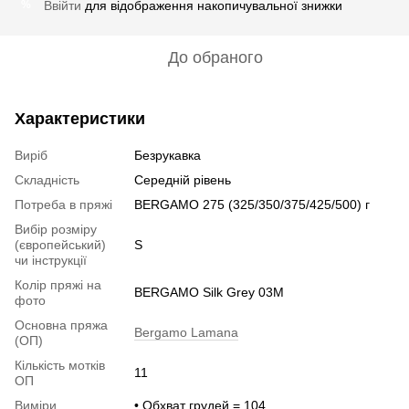
Ввійти
для відображення накопичувальної знижки
%
До обраного
Характеристики
Виріб
Безрукавка
Складність
Середній рівень
Потреба в пряжі
BERGAMO 275 (325/350/375/425/500) г
Вибір розміру
(європейський)
S
чи інструкції
Колір пряжі на
BERGAMO Silk Grey 03M
фото
Основна пряжа
Bergamo Lamana
(ОП)
Кількість мотків
11
ОП
Виміри
• Обхват грудей = 104