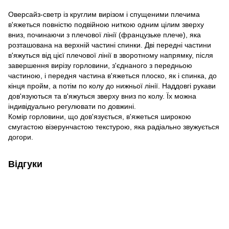
Оверсайз-светр із круглим вирізом і спущеними плечима
в'яжеться повністю подвійною ниткою одним цілим зверху
вниз, починаючи з плечової лінії (французьке плече), яка
розташована на верхній частині спинки. Дві передні частини
в'яжуться від цієї плечової лінії в зворотному напрямку, після
завершення вирізу горловини, з'єднаного з передньою
частиною, і передня частина в'яжеться плоско, як і спинка, до
кінця пройм, а потім по колу до нижньої лінії. Наддовгі рукави
дов'язуються та в'яжуться зверху вниз по колу. Їх можна
індивідуально регулювати по довжині.
Комір горловини, що дов'язується, в'яжеться широкою
смугастою візерунчастою текстурою, яка радіально звужується
догори.
Відгуки