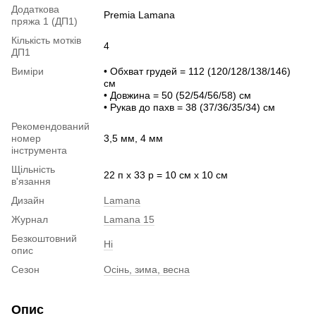
Додаткова
Premia Lamana
пряжа 1 (ДП1)
Кількість мотків
4
ДП1
Виміри
• Обхват грудей = 112 (120/128/138/146)
см
• Довжина = 50 (52/54/56/58) см
• Рукав до пахв = 38 (37/36/35/34) см
Рекомендований
номер
3,5 мм, 4 мм
інструмента
Щільність
22 п х 33 р = 10 см х 10 см
в'язання
Дизайн
Lamana
Журнал
Lamana 15
Безкоштовний
Ні
опис
Сезон
Осінь, зима, весна
Опис