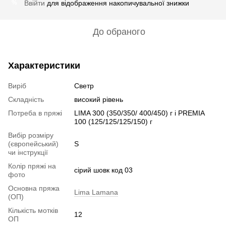
Ввійти
для відображення накопичувальної знижки
%
До обраного
Характеристики
Виріб
Светр
Складність
високий рівень
Потреба в пряжі
LIMA 300 (350/350/ 400/450) г і PREMIA
100 (125/125/125/150) г
Вибір розміру
(європейський)
S
чи інструкції
Колір пряжі на
сірий шовк код 03
фото
Основна пряжа
Lima Lamana
(ОП)
Кількість мотків
12
ОП