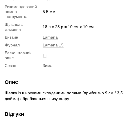
Рекомендований
номер
5.5 мм
інструмента
Щільність
18 п х 28 р = 10 см х 10 см
в'язання
Дизайн
Lamana
Журнал
Lamana 15
Безкоштовний
Ні
опис
Сезон
Зима
Опис
Шапка із широкими складеними полями (приблизно 9 см / 3,5
дюйма) обробляється знизу вгору.
Відгуки