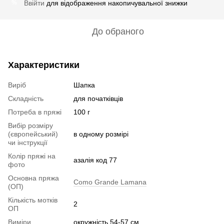
Ввійти
для відображення накопичувальної знижки
%
До обраного
Характеристики
Виріб
Шапка
Складність
для початківців
Потреба в пряжі
100 г
Вибір розміру
(європейський)
в одному розмірі
чи інструкції
Колір пряжі на
азалія код 77
фото
Основна пряжа
Como Grande Lamana
(ОП)
Кількість мотків
2
ОП
Виміри
окружність 54-57 см