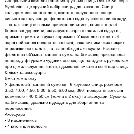
Спеціальний комплект знімних кругових спиць Deluxe Set серії
Symfonie – це зручний набір спиць для в'язання. Спиці
кольором весняної зелені, жовтого полуденного сонця,
синього заходу сонця, фіолетового відтінку свіжого винограду,
- на такі спиці не тільки приємно дивитися, спиці з теплої
березової деревини, які дарують чарівні тактильні відчуття,
приємно тримати в руках і приємно. У комплект входять 4
чорні нейлонові поворотні волосіні, наконечники яких покриті
нержавіючою сталлю, та всі необхідні аксесуари. Яскраво-
фіолетова об'ємна тканинна сумка на блискавці прикрашена
попереду фігурками чудових овечок, що нагадують рукоділкам
про ці милі слухняні істоти, і дозволяє вмістити всі 6 пар спиць
& лісок та аксесуарів.
Вміст комплекту
У фіолетовій тканинній сумочці - 6 кругових спиць розміром -
3.50, 4.00, 4.50, 5.00, 5.50, 6.00 мм, 360°-поворотні волосіні
довжиною - 40 & 50 cм (кожна в 2 екз.) та аксесуари. Сумочка
на блискавці ідеально підходить для зберігання та
перенесення.
Аксесуари
• 8 наконечників
• 4 ключі для волосіні