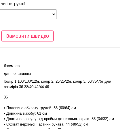
чи інструкції
Замовити швидко
Джемпер
для початківців
Колір 1:100/100/125г, колір 2: 25/25/25г, колір 3: 50/75/75г для
розмірів 36-38/40-42/44-46
36
• Половина обхвату грудей: 56 (60/64) см
• Довжина виробу: 61 см
• Довжина корпусу від пройми до нижнього краю: 36 (34/32) см
• Обхват верхньої частини рукава: 44 (48/52) см