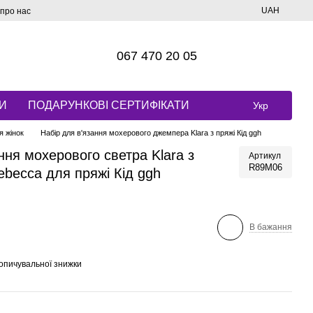
UAH
 про нас
067 470 20 05
И
ПОДАРУНКОВІ СЕРТИФІКАТИ
Укр
я жінок
Набір для в'язання мохерового джемпера Klara з пряжі Кід ggh
ння мохерового светра Klara з
Артикул
R89M06
becca для пряжі Кід ggh
В бажання
опичувальної знижки