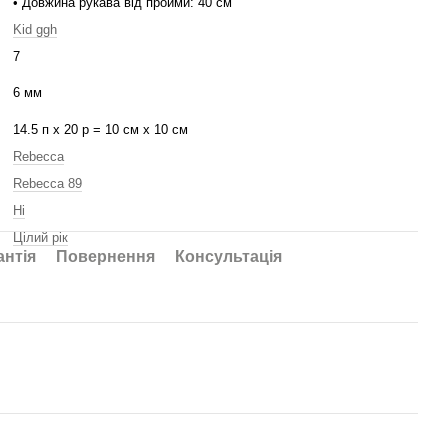
• Довжина рукава від пройми: 40 см
Kid ggh
7
6 мм
14.5 п х 20 р = 10 см х 10 см
Rebecca
Rebecca 89
Ні
Цілий рік
антія
Повернення
Консультація