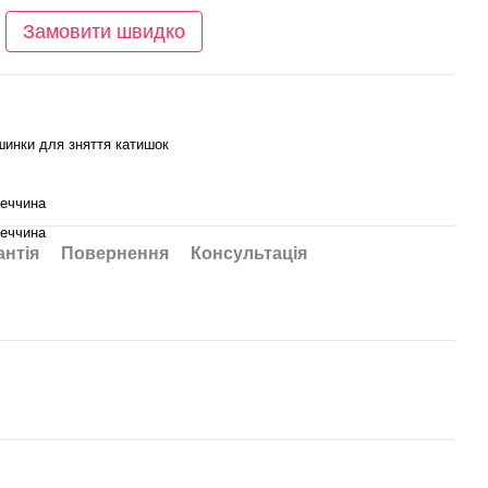
Замовити швидко
инки для зняття катишок
еччина
еччина
антія
Повернення
Консультація