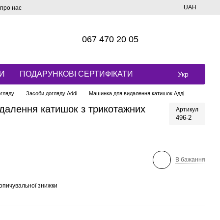
UAH
 про нас
067 470 20 05
И
ПОДАРУНКОВІ СЕРТИФІКАТИ
Укр
огляду
Засоби догляду Addi
Машинка для видалення катишок Адді
далення катишок з трикотажних
Артикул
496-2
В бажання
опичувальної знижки