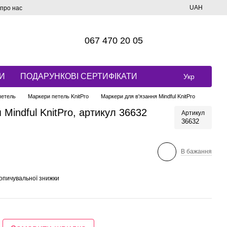
UAH
 про нас
067 470 20 05
И
ПОДАРУНКОВІ СЕРТИФІКАТИ
Укр
петель
Маркери петель KnitPro
Маркери для в'язання Mindful KnitPro
Mindful KnitPro, артикул 36632
Артикул
36632
В бажання
опичувальної знижки