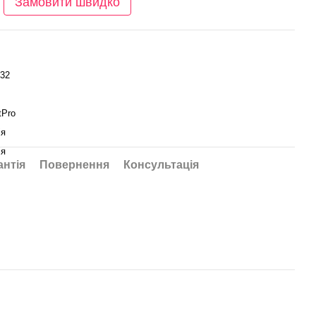
Замовити швидко
32
tPro
ія
ія
антія
Повернення
Консультація