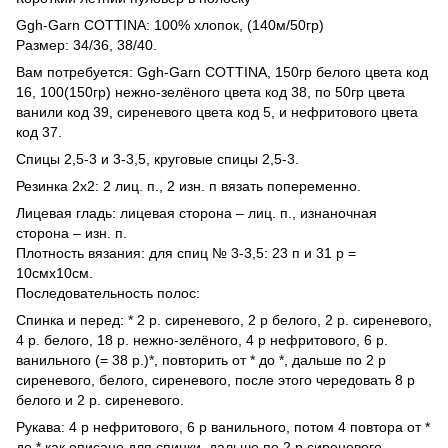
Ggh-Garn COTTINA: 100% хлопок, (140м/50гр)
Размер: 34/36, 38/40.
Вам потребуется: Ggh-Garn COTTINA, 150гр белого цвета код
16, 100(150гр) нежно-зелёного цвета код 38, по 50гр цвета
ванили код 39, сиреневого цвета код 5, и нефритового цвета
код 37.
Спицы 2,5-3 и 3-3,5, круговые спицы 2,5-3.
Резинка 2х2: 2 лиц. п., 2 изн. п вязать попеременно.
Лицевая гладь: лицевая сторона – лиц. п., изнаночная
сторона – изн. п.
Плотность вязания: для спиц № 3-3,5: 23 п и 31 р =
10смх10см.
Последовательность полос:
Спинка и перед: * 2 р. сиреневого, 2 р белого, 2 р. сиреневого,
4 р. белого, 18 р. нежно-зелёного, 4 р нефритового, 6 р.
ванильного (= 38 р.)*, повторить от * до *, дальше по 2 р
сиреневого, белого, сиреневого, после этого чередовать 8 р
белого и 2 р. сиреневого.
Рукава: 4 р нефритового, 6 р ванильного, потом 4 повтора от *
до * как описано для спинки, дальше по 2 р сиреневого,