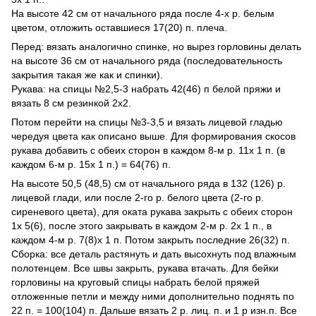
На высоте 42 см от начального ряда после 4-х р. белым
цветом, отложить оставшиеся 17(20) п. плеча.
Перед: вязать аналогично спинке, но вырез горловины делать
на высоте 36 см от начального ряда (последовательность
закрытия такая же как и спинки).
Рукава: на спицы №2,5-3 набрать 42(46) п белой пряжи и
вязать 8 см резинкой 2х2.
Потом перейти на спицы №3-3,5 и вязать лицевой гладью
чередуя цвета как описано выше. Для формирования скосов
рукава добавить с обеих сторон в каждом 8-м р. 11х 1 п. (в
каждом 6-м р. 15х 1 п.) = 64(76) п.
На высоте 50,5 (48,5) см от начального ряда в 132 (126) р.
лицевой глади, или после 2-го р. белого цвета (2-го р.
сиреневого цвета), для оката рукава закрыть с обеих сторон
1х 5(6), после этого закрывать в каждом 2-м р. 2х 1 п., в
каждом 4-м р. 7(8)х 1 п. Потом закрыть последние 26(32) п.
Сборка: все деталь растянуть и дать высохнуть под влажным
полотенцем. Все швы закрыть, рукава втачать. Для бейки
горловины на круговый спицы набрать белой пряжей
отложенные петли и между ними дополнительно поднять по
22 п. = 100(104) п. Дальше вязать 2 р. лиц. п. и 1 р изн.п. Все