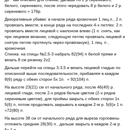
белого, сиреневого, после этого чередовать 8 р белого и 2 р.
сиреневого = 176р.
Декоративные убавки: в начале ряда кромочная 1 лиц.п., 2 п.
провязать вместе; в конце ряда на последних 4-х петлях: 2 п.
провязать вместе лицевой с наклоном влево (1 п. снять, как
при лицевом вязании, следующую петлю провязать лицевой и
снятую петлю протянуть через провязаную), 1 лиц. п ,
кромочная.
Спинка: на спицы №2,5-3 набрать 82(94) п белой пряжи и
вязать 8 см резинку 2х2.
Дальше перейти на спицы 3-3,5 и вязать лицевой гладью по
описанной выше последовательности, прибавляя в каждом
8(6) ряду с обеих сторон 5х 1п. = 92(104) п.
На высоте 23(21) см от начального ряда, после 46(40) р.
лицевой глади, после 2-х рядов белым цветом (2-х рядов
сиреневым цветом), для проймы закрыть с обеих сторон 1х
5(6) п, потом продолжать закрывать в каждом 2-м р. 5(6)х 1 п.
=72(80) п.
На высоте 38 см от начального ряда для выреза горловины
отложить средние 28(30) п., дальше закрыть в каждом 2-м р.
5х 1 п..