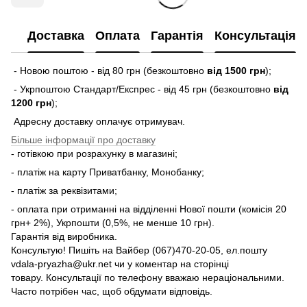
Доставка
Оплата
Гарантія
Консультація
- Новою поштою - від 80 грн (безкоштовно
від 1500 грн
);
- Укрпоштою Стандарт/Експрес - від 45 грн (безкоштовно
від
1200 грн
);
Адресну доставку оплачує отримувач.
Більше інформації про доставку
- готівкою при розрахунку в магазині;
- платіж на карту Приватбанку, Монобанку;
- платіж за реквізитами;
- оплата при отриманні на відділенні Нової пошти (комісія 20
грн+ 2%), Укрпошти (0,5%, не менше 10 грн).
Гарантія від виробника.
Консультую! Пишіть на Вайбер (067)470-20-05, ел.пошту
vdala-pryazha@ukr.net чи у коментар на сторінці
товару. Консультації по телефону вважаю нераціональними.
Часто потрібен час, щоб обдумати відповідь.