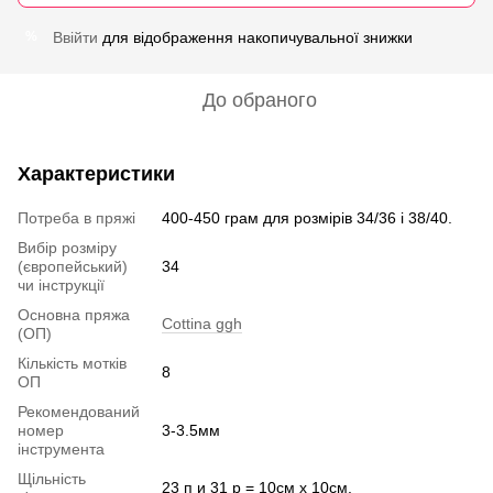
Ввійти
для відображення накопичувальної знижки
%
До обраного
Характеристики
Потреба в пряжі
400-450 грам для розмірів 34/36 і 38/40.
Вибір розміру
(європейський)
34
чи інструкції
Основна пряжа
Cottina ggh
(ОП)
Кількість мотків
8
ОП
Рекомендований
номер
3-3.5мм
інструмента
Щільність
23 п и 31 р = 10см х 10см.