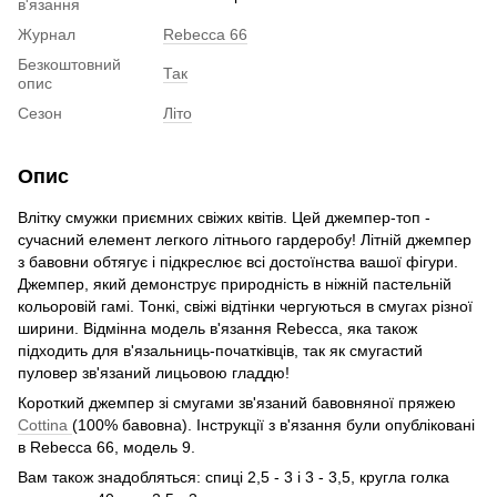
в'язання
Журнал
Rebecca 66
Безкоштовний
Так
опис
Сезон
Літо
Опис
Влітку смужки приємних свіжих квітів. Цей джемпер-топ -
сучасний елемент легкого літнього гардеробу! Літній джемпер
з бавовни обтягує і підкреслює всі достоїнства вашої фігури.
Джемпер, який демонструє природність в ніжній пастельній
кольоровій гамі. Тонкі, свіжі відтінки чергуються в смугах різної
ширини. Відмінна модель в'язання Rebecca, яка також
підходить для в'язальниць-початківців, так як смугастий
пуловер зв'язаний лицьовою гладдю!
Короткий джемпер зі смугами зв'язаний бавовняної пряжею
Cottina
(100% бавовна). Інструкції з в'язання були опубліковані
в Rebecca 66, модель 9.
Вам також знадобляться: спиці 2,5 - 3 і 3 - 3,5, кругла голка