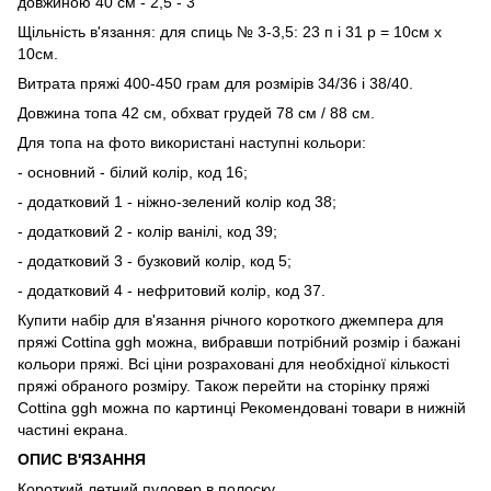
довжиною 40 см - 2,5 - 3
Щільність в'язання: для спиць № 3-3,5: 23 п і 31 р = 10см х
10см.
Витрата пряжі 400-450 грам для розмірів 34/36 і 38/40.
Довжина топа 42 см, обхват грудей 78 см / 88 см.
Для топа на фото використані наступні кольори:
- основний - білий колір, код 16;
- додатковий 1 - ніжно-зелений колір код 38;
- додатковий 2 - колір ванілі, код 39;
- додатковий 3 - бузковий колір, код 5;
- додатковий 4 - нефритовий колір, код 37.
Купити набір для в'язання річного короткого джемпера для
пряжі Cottina ggh можна, вибравши потрібний розмір і бажані
кольори пряжі. Всі ціни розраховані для необхідної кількості
пряжі обраного розміру. Також перейти на сторінку пряжі
Cottina ggh можна по картинці Рекомендовані товари в нижній
частині екрана.
ОПИС В'ЯЗАННЯ
Короткий летний пуловер в полоску