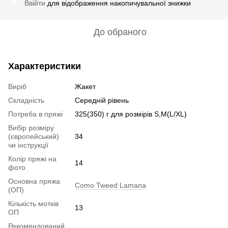
Ввійти
для відображення накопичувальної знижки
%
До обраного
Характеристики
Виріб
Жакет
Складність
Середній рівень
Потреба в пряжі
325(350) г для розмірів S,M(L/XL)
Вибір розміру
(європейський)
34
чи інструкції
Колір пряжі на
14
фото
Основна пряжа
Como Tweed Lamana
(ОП)
Кількість мотків
13
ОП
Рекомендований