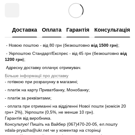
Доставка
Оплата
Гарантія
Консультація
- Новою поштою - від 80 грн (безкоштовно
від 1500 грн
);
- Укрпоштою Стандарт/Експрес - від 45 грн (безкоштовно
від
1200 грн
);
Адресну доставку оплачує отримувач.
Більше інформації про доставку
- готівкою при розрахунку в магазині;
- платіж на карту Приватбанку, Монобанку;
- платіж за реквізитами;
- оплата при отриманні на відділенні Нової пошти (комісія 20
грн+ 2%), Укрпошти (0,5%, не менше 10 грн).
Гарантія від виробника.
Консультую! Пишіть на Вайбер (067)470-20-05, ел.пошту
vdala-pryazha@ukr.net чи у коментар на сторінці