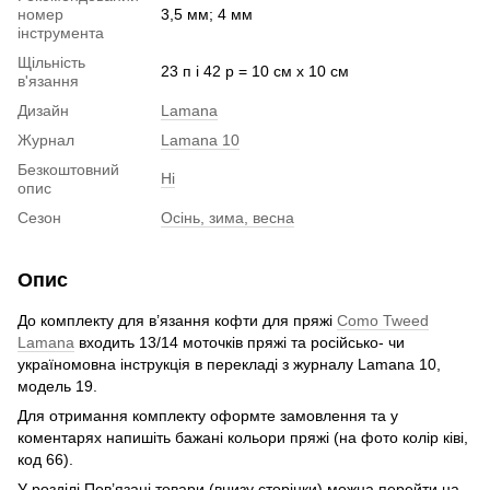
номер
3,5 мм; 4 мм
інструмента
Щільність
23 п і 42 р = 10 см х 10 см
в'язання
Дизайн
Lamana
Журнал
Lamana 10
Безкоштовний
Ні
опис
Сезон
Осінь, зима, весна
Опис
До комплекту для в’язання кофти для пряжі
Como Tweed
Lamana
входить 13/14 моточків пряжі та російсько- чи
україномовна інструкція в перекладі з журналу Lamana 10,
модель 19.
Для отримання комплекту оформте замовлення та у
коментарях напишіть бажані кольори пряжі (на фото колір ківі,
код 66).
У розділі Пов’язані товари (внизу сторінки) можна перейти на