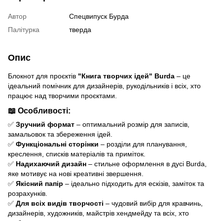
Автор
Спецвипуск Бурда
Палітурка
тверда
Опис
Блокнот для проєктів
"Книга творчих ідей" Burda
– це
ідеальний помічник для дизайнерів, рукодільників і всіх, хто
працює над творчими проєктами.
📖
Особливості:
✅
Зручний формат
– оптимальний розмір для записів,
замальовок та збереження ідей.
✅
Функціональні сторінки
– розділи для планування,
креслення, списків матеріалів та приміток.
✅
Надихаючий дизайн
– стильне оформлення в дусі Burda,
яке мотивує на нові креативні звершення.
✅
Якісний папір
– ідеально підходить для ескізів, заміток та
розрахунків.
✅
Для всіх видів творчості
– чудовий вибір для кравчинь,
дизайнерів, художників, майстрів хендмейду та всіх, хто