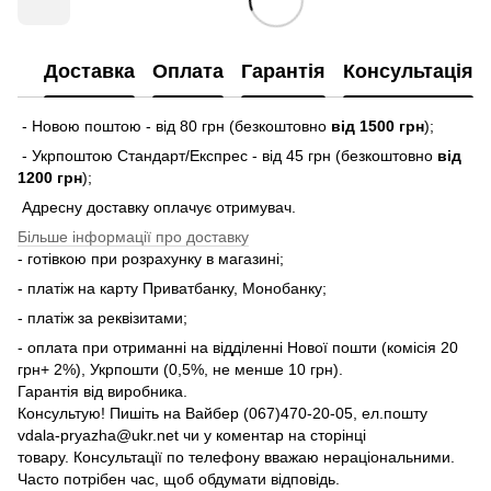
Доставка
Оплата
Гарантія
Консультація
- Новою поштою - від 80 грн (безкоштовно
від 1500 грн
);
- Укрпоштою Стандарт/Експрес - від 45 грн (безкоштовно
від
1200 грн
);
Адресну доставку оплачує отримувач.
Більше інформації про доставку
- готівкою при розрахунку в магазині;
- платіж на карту Приватбанку, Монобанку;
- платіж за реквізитами;
- оплата при отриманні на відділенні Нової пошти (комісія 20
грн+ 2%), Укрпошти (0,5%, не менше 10 грн).
Гарантія від виробника.
Консультую! Пишіть на Вайбер (067)470-20-05, ел.пошту
vdala-pryazha@ukr.net чи у коментар на сторінці
товару. Консультації по телефону вважаю нераціональними.
Часто потрібен час, щоб обдумати відповідь.