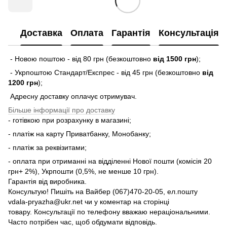
Доставка
Оплата
Гарантія
Консультація
- Новою поштою - від 80 грн (безкоштовно
від 1500 грн
);
- Укрпоштою Стандарт/Експрес - від 45 грн (безкоштовно
від
1200 грн
);
Адресну доставку оплачує отримувач.
Більше інформації про доставку
- готівкою при розрахунку в магазині;
- платіж на карту Приватбанку, Монобанку;
- платіж за реквізитами;
- оплата при отриманні на відділенні Нової пошти (комісія 20
грн+ 2%), Укрпошти (0,5%, не менше 10 грн).
Гарантія від виробника.
Консультую! Пишіть на Вайбер (067)470-20-05, ел.пошту
vdala-pryazha@ukr.net чи у коментар на сторінці
товару. Консультації по телефону вважаю нераціональними.
Часто потрібен час, щоб обдумати відповідь.