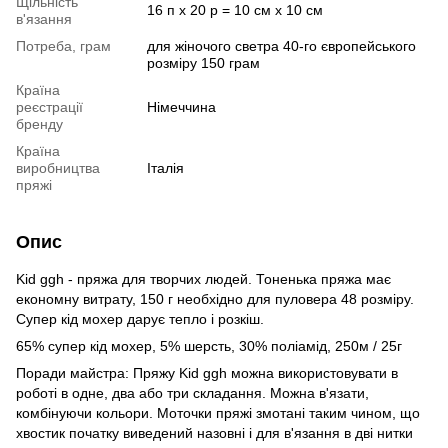
Щільність
16 п х 20 р = 10 см х 10 см
в'язання
Потреба, грам
для жіночого светра 40-го європейського
розміру 150 грам
Країна
реєстрації
Німеччина
бренду
Країна
виробництва
Італія
пряжі
Опис
Kid ggh - пряжа для творчих людей. Тоненька пряжа має
економну витрату, 150 г необхідно для пуловера 48 розміру.
Супер кід мохер дарує тепло і розкіш.
65% супер кід мохер, 5% шерсть, 30% поліамід, 250м / 25г
Поради майстра: Пряжу Kid ggh можна використовувати в
роботі в одне, два або три складання. Можна в'язати,
комбінуючи кольори. Моточки пряжі змотані таким чином, що
хвостик початку виведений назовні і для в'язання в дві нитки