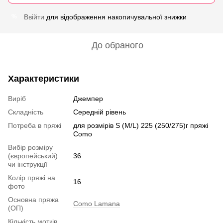
Ввійти
для відображення накопичувальної знижки
%
До обраного
Характеристики
Виріб
Джемпер
Складність
Середній рівень
Потреба в пряжі
для розмірів S (M/L) 225 (250/275)г пряжі
Como
Вибір розміру
(європейський)
36
чи інструкції
Колір пряжі на
16
фото
Основна пряжа
Como Lamana
(ОП)
Кількість мотків