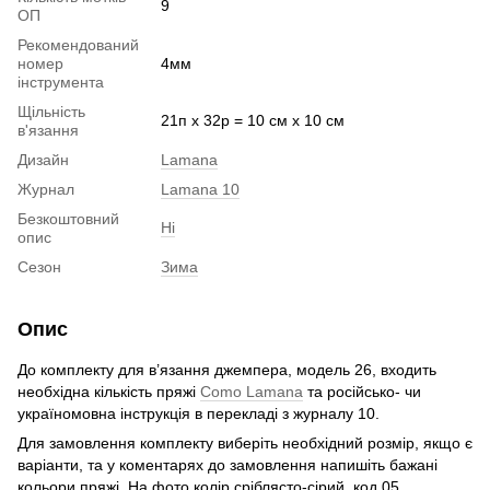
9
ОП
Рекомендований
номер
4мм
інструмента
Щільність
21п х 32р = 10 см х 10 см
в'язання
Дизайн
Lamana
Журнал
Lamana 10
Безкоштовний
Ні
опис
Сезон
Зима
Опис
До комплекту для в’язання джемпера, модель 26, входить
необхідна кількість пряжі
Como Lamana
та російсько- чи
україномовна інструкція в перекладі з журналу 10.
Для замовлення комплекту виберіть необхідний розмір, якщо є
варіанти, та у коментарях до замовлення напишіть бажані
кольори пряжі. На фото колір сріблясто-сірий, код 05.