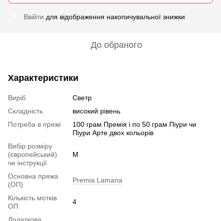
Ввійти
для відображення накопичувальної знижки
%
До обраного
Характеристики
Виріб
Светр
Складність
високий рівень
Потреба в пряжі
100 грам Премія і по 50 грам Піури чи
Піури Арте двох кольорів
Вибір розміру
(європейський)
M
чи інструкції
Основна пряжа
Premia Lamana
(ОП)
Кількість мотків
4
ОП
Додаткова