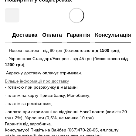
Доставка
Оплата
Гарантія
Консультація
- Новою поштою - від 80 грн (безкоштовно
від 1500 грн
);
- Укрпоштою Стандарт/Експрес - від 45 грн (безкоштовно
від
1200 грн
);
Адресну доставку оплачує отримувач.
Більше інформації про доставку
- готівкою при розрахунку в магазині;
- платіж на карту Приватбанку, Монобанку;
- платіж за реквізитами;
- оплата при отриманні на відділенні Нової пошти (комісія 20
грн+ 2%), Укрпошти (0,5%, не менше 10 грн).
Гарантія від виробника.
Консультую! Пишіть на Вайбер (067)470-20-05, ел.пошту
vdala-pryazha@ukr.net чи у коментар на сторінці