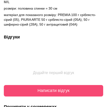
M/L
розміри: половина спинки = 30 см
матеріал для показаного розміру: PREMIA 100 г сріблясто-
сірий (05), PIURA ARTE 50 г сріблясто-сірий (05A), 50 г
шиферно-сірий (28A), 50 г антрацитовий (04A)
Відгуки
Додайте перший відгук
Написати відгук
Поширити у соцмережах