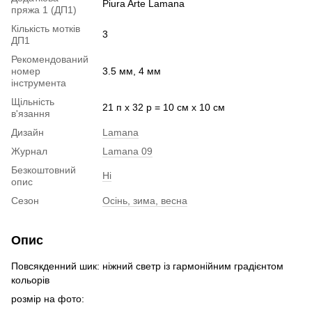
Piura Arte Lamana
пряжа 1 (ДП1)
Кількість мотків
3
ДП1
Рекомендований
номер
3.5 мм, 4 мм
інструмента
Щільність
21 п х 32 р = 10 см х 10 см
в'язання
Дизайн
Lamana
Журнал
Lamana 09
Безкоштовний
Ні
опис
Сезон
Осінь, зима, весна
Опис
Повсякденний шик: ніжний светр із гармонійним градієнтом
кольорів
розмір на фото: