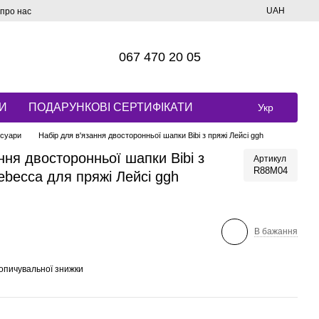
UAH
 про нас
067 470 20 05
И
ПОДАРУНКОВІ СЕРТИФІКАТИ
Укр
есуари
Набір для в'язання двосторонньої шапки Bibi з пряжі Лейсі ggh
ння двосторонньої шапки Bibi з
Артикул
R88M04
becca для пряжі Лейсі ggh
В бажання
опичувальної знижки