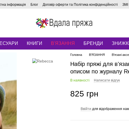
ктна інформація
Блог
Договір оферти та Політика конфіденційності
ЗМІ
ЕСУАРИ
КНИГИ
В'ЯЗАННЯ
БРЕНДИ
ЗНИЖК
Головна
В'ЯЗАННЯ
В'язані акс
Набір пряжі для в'яза
описом по журналу Re
В наявності
Написати відгук
825 грн
Ввійти
для відображення нак
%